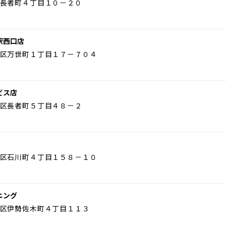
長者町４丁目１０－２０
駅西口店
区万世町１丁目１７－７０４
ビス店
区長者町５丁目４８－２
区石川町４丁目１５８－１０
ニング
区伊勢佐木町４丁目１１３