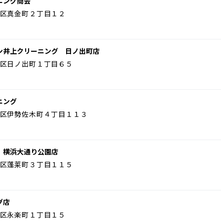
ニング商会
区真金町２丁目１２
ン井上クリーニング 日ノ出町店
区日ノ出町１丁目６５
ニング
区伊勢佐木町４丁目１１３
 横浜大通り公園店
区蓬莱町３丁目１１５
グ店
区永楽町１丁目１５