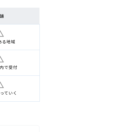
舗
ある地域
内で
受付
っていく