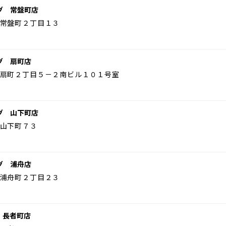
グ 常盤町店
常盤町２丁目１３
グ 扇町店
扇町２丁目５－２南ビル１０１号室
グ 山下町店
山下町７３
グ 浦舟店
浦舟町２丁目２３
 長者町店