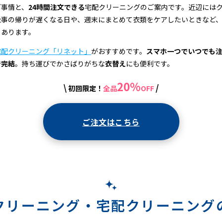
グ事情と、
24時間注文できる
宅配クリーニングのご案内です。近辺には
仕事の帰りが遅くなる日や、週末にまとめて衣類をケアしたいときなど
もあります。
宅配クリーニング「リネット」
がおすすめです。
スマホ一つでいつでも
で完結
。持ち運びでかさばりがちな
衣替え
にも便利です。
20%
\
/
初回限定！
全品
OFF
ご注文はこちら
クリーニング・
宅配クリーニング