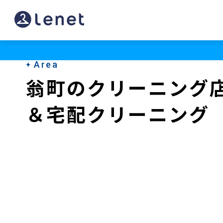
翁
町
の
Area
ク
翁町のクリーニング
リ
＆宅配クリーニング
ー
ニ
ン
グ
店
＆