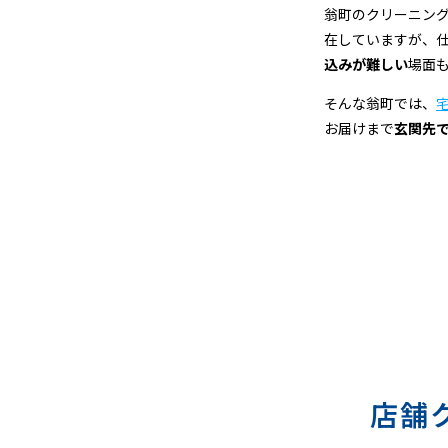
宅
翁町のクリーニン
在していますが、
配
込みが難しい
場面
ク
そんな翁町では、
お届けまで
玄関先
リ
ー
ニ
ン
グ
店舗