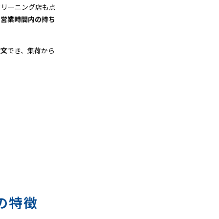
クリーニング店も点
、
営業時間内の持ち
注文
でき、集荷から
の特徴