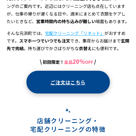
宅
ングのご案内です。近辺にはクリーニング店も点在しています
配
が、仕事の帰りが遅くなる日や、週末にまとめて衣類をケアし
ク
たいときなど、
営業時間内の持ち込みが難しい
場面もあります。
リ
そんな元浜町では、
宅配クリーニング「リネット」
がおすすめ
です。
スマホ一つでいつでも注文
でき、集荷からお届けまで
玄関
ー
先で完結
。持ち運びでかさばりがちな
衣替え
にも便利です。
ニ
20%
\
/
初回限定！
全品
OFF
ン
グ
ご注文はこちら
店舗クリーニング・
宅配クリーニングの特徴