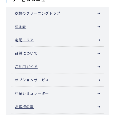
山吹町（横浜市中区）
山元町（横浜市中区）
阪東橋（弥生町）
横浜公園
吉浜町
若葉町
和田山
衣類のクリーニングトップ
池袋（横浜市中区）
料金表
宅配エリア
品質について
ご利用ガイド
オプションサービス
料金シミュレーター
お客様の声