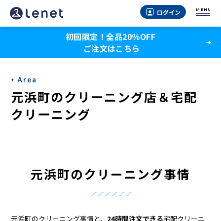
元
MENU
ログイン
浜
初回限定！全品20％OFF
町
ご注文はこちら
の
ク
Area
リ
元浜町のクリーニング店＆宅配
ー
クリーニング
ニ
ン
グ
元浜町のクリーニング事情
店
＆
元浜町のクリーニング事情と、
24時間注文できる
宅配クリーニ