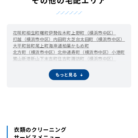
花咲町
相生町
曙町
伊勢佐木町
上野町（横浜市中区）
打越（横浜市中区）
内田町
大芝台
太田町（横浜市中区）
大平町
翁町
尾上町
海岸通
柏葉
かもめ町
北方町（横浜市中区）
北仲通
寿町（横浜市中区）
小港町
鷺山
新港
新山下
末吉町
住吉町
諏訪町（横浜市中区）
滝之上
竹之丸
立野
千歳町
伊勢佐木長者町（長者町）
千代崎町
寺久保
常盤町
豊浦町（横浜市中区）
仲尾台
もっと見る
錦町（横浜市中区）
西竹之丸
西之谷町
日本大通
根岸旭台
根岸加曽台
根岸台
根岸町
野毛町
羽衣町
初音町
英町
万代町（横浜市中区）
福富町仲通
福富町東通
福富町西通
不老町
弁天通
蓬莱町
本郷町
本牧荒井
本牧大里町
本牧三之谷
本牧十二天
本牧（本牧原）
本牧ふ頭
本牧間門
本牧満坂
本牧緑ケ丘
本牧宮原
本牧元町
本牧和田
本牧町
関内（真砂町）
松影町
豆口台
南仲通
南本牧
簑沢
宮川町
妙香寺台
三吉町
麦田町
元町
矢口台
衣類のクリーニング
元町・中華街 / 山下公園（山下町）
サービスメニュー
山田町（横浜市中区）
山手町
山手（大和町）