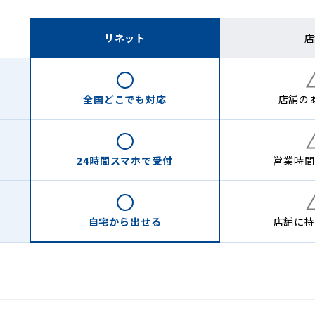
リネット
店
全国どこでも
対応
店舗の
24時間
スマホで受付
営業時間
自宅から
出せる
店舗に
持