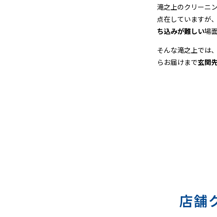
＆
滝之上のクリーニ
点在していますが
宅
ち込みが難しい
場
配
そんな滝之上では
らお届けまで
玄関
ク
リ
ー
ニ
ン
グ
店舗