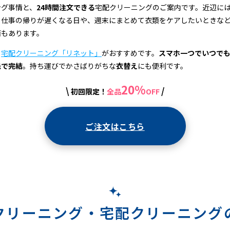
ング事情と、
24時間注文できる
宅配クリーニングのご案内です。近辺に
、仕事の帰りが遅くなる日や、週末にまとめて衣類をケアしたいときな
面もあります。
、
宅配クリーニング「リネット」
がおすすめです。
スマホ一つでいつで
先で完結
。持ち運びでかさばりがちな
衣替え
にも便利です。
20%
\
/
初回限定！
全品
OFF
ご注文はこちら
クリーニング・
宅配クリーニング