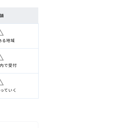
舗
ある地域
内で
受付
っていく