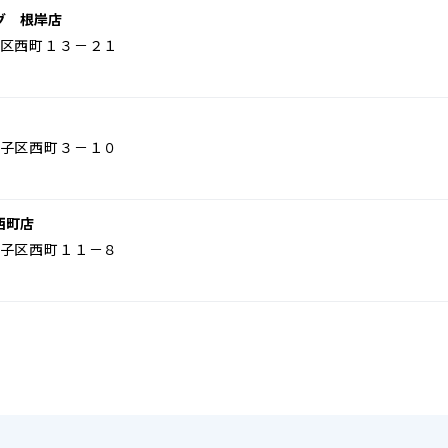
グ 根岸店
区西町１３－２１
子区西町３－１０
西町店
子区西町１１－８