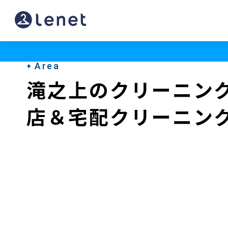
滝
之
上
Area
の
滝之上のクリーニン
ク
店＆宅配クリーニン
リ
ー
ニ
ン
グ
店