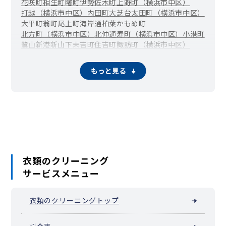
花咲町
相生町
曙町
伊勢佐木町
上野町（横浜市中区）
打越（横浜市中区）
内田町
大芝台
太田町（横浜市中区）
大平町
翁町
尾上町
海岸通
柏葉
かもめ町
北方町（横浜市中区）
北仲通
寿町（横浜市中区）
小港町
鷺山
新港
新山下
末吉町
住吉町
諏訪町（横浜市中区）
滝之上
竹之丸
立野
千歳町
伊勢佐木長者町（長者町）
千代崎町
寺久保
常盤町
豊浦町（横浜市中区）
仲尾台
もっと見る
錦町（横浜市中区）
西竹之丸
西之谷町
日本大通
根岸旭台
根岸加曽台
根岸台
根岸町
野毛町
羽衣町
初音町
英町
万代町（横浜市中区）
福富町仲通
福富町東通
福富町西通
不老町
弁天通
蓬莱町
本牧荒井
本牧大里町
本牧三之谷
本牧十二天
本牧（本牧原）
本牧ふ頭
本牧間門
本牧満坂
本牧緑ケ丘
本牧宮原
本牧元町
本牧和田
本牧町
関内（真砂町）
松影町
豆口台
南仲通
南本牧
簑沢
宮川町
妙香寺台
三吉町
麦田町
元浜町
元町
矢口台
衣類のクリーニング
元町・中華街 / 山下公園（山下町）
サービスメニュー
山田町（横浜市中区）
山手町
山手（大和町）
山吹町（横浜市中区）
山元町（横浜市中区）
阪東橋（弥生町）
横浜公園
吉浜町
若葉町
和田山
衣類のクリーニングトップ
池袋（横浜市中区）