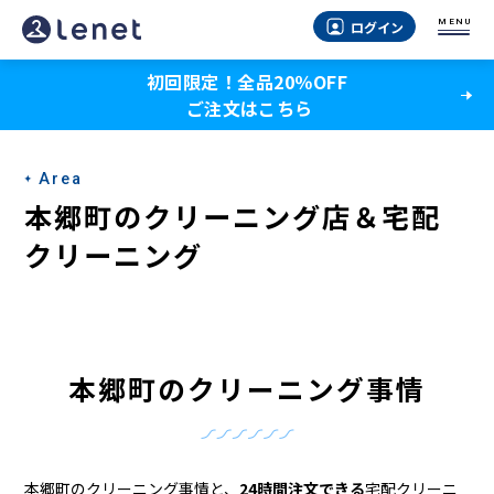
本
MENU
ログイン
郷
初回限定！全品20％OFF
町
ご注文はこちら
の
ク
Area
リ
本郷町のクリーニング店＆宅配
ー
クリーニング
ニ
ン
グ
本郷町のクリーニング事情
店
＆
本郷町のクリーニング事情と、
24時間注文できる
宅配クリーニ