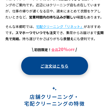
宅
ングのご案内です。近辺にはクリーニング店も点在しています
配
が、仕事の帰りが遅くなる日や、週末にまとめて衣類をケアし
ク
たいときなど、
営業時間内の持ち込みが難しい
場面もあります。
リ
そんな本郷町では、
宅配クリーニング「リネット」
がおすすめ
です。
スマホ一つでいつでも注文
でき、集荷からお届けまで
玄関
ー
先で完結
。持ち運びでかさばりがちな
衣替え
にも便利です。
ニ
20%
\
/
初回限定！
全品
OFF
ン
グ
ご注文はこちら
店舗クリーニング・
宅配クリーニングの特徴