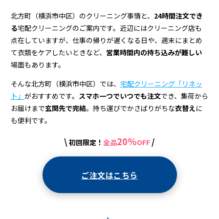
ニ
ン
北方町（横浜市中区）のクリーニング事情と、
24時間注文でき
る
宅配クリーニングのご案内です。近辺にはクリーニング店も
グ
点在していますが、仕事の帰りが遅くなる日や、週末にまとめ
店
て衣類をケアしたいときなど、
営業時間内の持ち込みが難しい
場面もあります。
＆
宅
そんな北方町（横浜市中区）では、
宅配クリーニング「リネッ
ト」
がおすすめです。
スマホ一つでいつでも注文
でき、集荷から
配
お届けまで
玄関先で完結
。持ち運びでかさばりがちな
衣替え
に
ク
も便利です。
リ
20%
\
/
初回限定！
全品
OFF
ー
ニ
ご注文はこちら
ン
グ