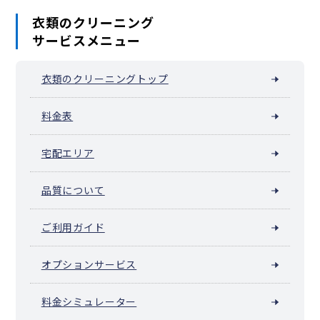
元浜町
元町
矢口台
元町・中華街 / 山下公園（山下町）
衣類のクリーニング
山田町（横浜市中区）
山手町
山手（大和町）
サービスメニュー
山吹町（横浜市中区）
山元町（横浜市中区）
阪東橋（弥生町）
横浜公園
吉浜町
若葉町
和田山
池袋（横浜市中区）
衣類のクリーニングトップ
料金表
宅配エリア
品質について
ご利用ガイド
オプションサービス
料金シミュレーター