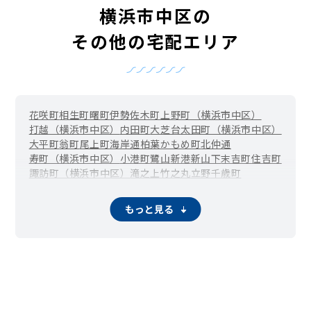
横浜市中区の
その他の宅配エリア
花咲町
相生町
曙町
伊勢佐木町
上野町（横浜市中区）
打越（横浜市中区）
内田町
大芝台
太田町（横浜市中区）
大平町
翁町
尾上町
海岸通
柏葉
かもめ町
北仲通
寿町（横浜市中区）
小港町
鷺山
新港
新山下
末吉町
住吉町
諏訪町（横浜市中区）
滝之上
竹之丸
立野
千歳町
伊勢佐木長者町（長者町）
千代崎町
寺久保
常盤町
豊浦町（横浜市中区）
仲尾台
錦町（横浜市中区）
もっと見る
西竹之丸
西之谷町
日本大通
根岸旭台
根岸加曽台
根岸台
根岸町
野毛町
羽衣町
初音町
英町
万代町（横浜市中区）
福富町仲通
福富町東通
福富町西通
不老町
弁天通
蓬莱町
本郷町
本牧荒井
本牧大里町
本牧三之谷
本牧十二天
本牧（本牧原）
本牧ふ頭
本牧間門
本牧満坂
本牧緑ケ丘
本牧宮原
本牧元町
本牧和田
本牧町
関内（真砂町）
松影町
豆口台
南仲通
南本牧
簑沢
宮川町
妙香寺台
三吉町
麦田町