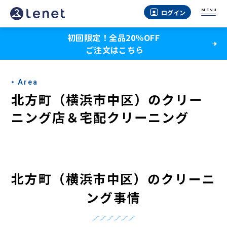
北
MENU
ログイン
方
初回限定！全品20％OFF
町
ご注文はこちら
（横
浜
Area
市
北方町（横浜市中区）のクリー
中
ニング店＆宅配クリーニング
区）
の
ク
北方町（横浜市中区）のクリーニ
リ
ング事情
ー