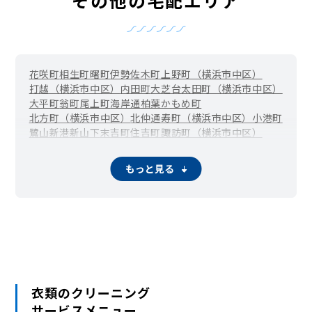
花咲町
相生町
曙町
伊勢佐木町
上野町（横浜市中区）
打越（横浜市中区）
内田町
大芝台
太田町（横浜市中区）
大平町
翁町
尾上町
海岸通
柏葉
かもめ町
北方町（横浜市中区）
北仲通
寿町（横浜市中区）
小港町
鷺山
新港
新山下
末吉町
住吉町
諏訪町（横浜市中区）
滝之上
竹之丸
立野
千歳町
伊勢佐木長者町（長者町）
千代崎町
寺久保
常盤町
豊浦町（横浜市中区）
仲尾台
もっと見る
錦町（横浜市中区）
西竹之丸
西之谷町
日本大通
根岸旭台
根岸加曽台
根岸台
根岸町
野毛町
羽衣町
初音町
英町
万代町（横浜市中区）
福富町仲通
福富町東通
福富町西通
不老町
弁天通
蓬莱町
本郷町
本牧荒井
本牧大里町
本牧三之谷
本牧十二天
本牧（本牧原）
本牧ふ頭
本牧間門
本牧満坂
本牧緑ケ丘
本牧元町
本牧和田
本牧町
関内（真砂町）
松影町
豆口台
南仲通
南本牧
簑沢
宮川町
妙香寺台
三吉町
麦田町
元浜町
元町
矢口台
衣類のクリーニング
元町・中華街 / 山下公園（山下町）
サービスメニュー
山田町（横浜市中区）
山手町
山手（大和町）