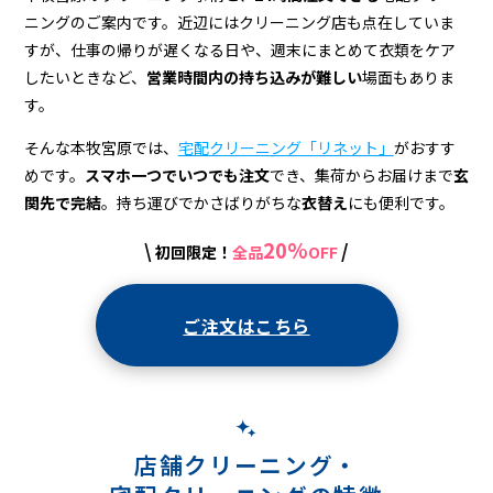
＆
ニングのご案内です。近辺にはクリーニング店も点在していま
宅
すが、仕事の帰りが遅くなる日や、週末にまとめて衣類をケア
配
したいときなど、
営業時間内の持ち込みが難しい
場面もありま
す。
ク
そんな本牧宮原では、
宅配クリーニング「リネット」
がおすす
リ
めです。
スマホ一つでいつでも注文
でき、集荷からお届けまで
玄
ー
関先で完結
。持ち運びでかさばりがちな
衣替え
にも便利です。
ニ
20%
\
/
初回限定！
全品
OFF
ン
グ
ご注文はこちら
店舗クリーニング・