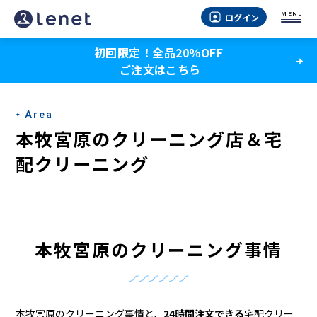
本
MENU
ログイン
牧
初回限定！全品20％OFF
宮
ご注文はこちら
原
の
Area
ク
本牧宮原のクリーニング店＆宅
リ
配クリーニング
ー
ニ
ン
本牧宮原のクリーニング事情
グ
店
本牧宮原のクリーニング事情と、
24時間注文できる
宅配クリー