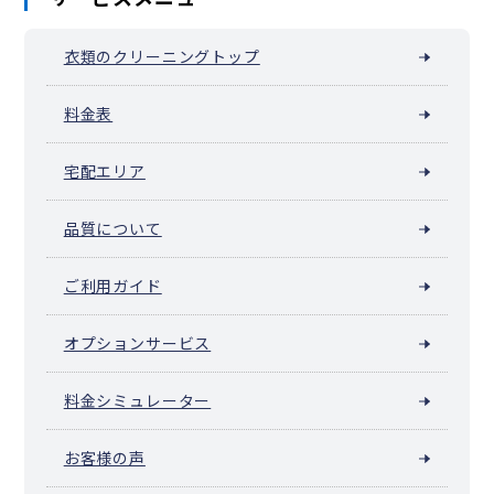
山吹町（横浜市中区）
山元町（横浜市中区）
阪東橋（弥生町）
横浜公園
吉浜町
若葉町
和田山
衣類のクリーニングトップ
池袋（横浜市中区）
料金表
宅配エリア
品質について
ご利用ガイド
オプションサービス
料金シミュレーター
お客様の声