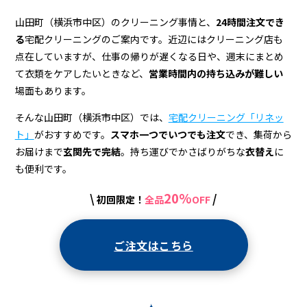
ニ
ン
山田町（横浜市中区）のクリーニング事情と、
24時間注文でき
る
宅配クリーニングのご案内です。近辺にはクリーニング店も
グ
点在していますが、仕事の帰りが遅くなる日や、週末にまとめ
店
て衣類をケアしたいときなど、
営業時間内の持ち込みが難しい
場面もあります。
＆
宅
そんな山田町（横浜市中区）では、
宅配クリーニング「リネッ
ト」
がおすすめです。
スマホ一つでいつでも注文
でき、集荷から
配
お届けまで
玄関先で完結
。持ち運びでかさばりがちな
衣替え
に
ク
も便利です。
リ
20%
\
/
初回限定！
全品
OFF
ー
ニ
ご注文はこちら
ン
グ