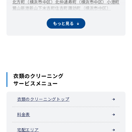
北方町（横浜市中区）
北仲通
寿町（横浜市中区）
小港町
鷺山
新港
新山下
末吉町
住吉町
諏訪町（横浜市中区）
滝之上
竹之丸
立野
千歳町
伊勢佐木長者町（長者町）
千代崎町
寺久保
常盤町
豊浦町（横浜市中区）
仲尾台
もっと見る
錦町（横浜市中区）
西竹之丸
西之谷町
日本大通
根岸旭台
根岸加曽台
根岸台
根岸町
野毛町
羽衣町
初音町
英町
万代町（横浜市中区）
福富町仲通
福富町東通
福富町西通
不老町
弁天通
蓬莱町
本郷町
本牧荒井
本牧大里町
本牧三之谷
本牧十二天
本牧（本牧原）
本牧ふ頭
本牧間門
本牧満坂
本牧緑ケ丘
本牧宮原
本牧元町
本牧和田
本牧町
関内（真砂町）
松影町
豆口台
南仲通
南本牧
簑沢
宮川町
妙香寺台
三吉町
麦田町
元浜町
元町
矢口台
衣類のクリーニング
元町・中華街 / 山下公園（山下町）
山手町
サービスメニュー
山手（大和町）
山吹町（横浜市中区）
山元町（横浜市中区）
阪東橋（弥生町）
横浜公園
吉浜町
若葉町
和田山
池袋（横浜市中区）
衣類のクリーニングトップ
料金表
宅配エリア