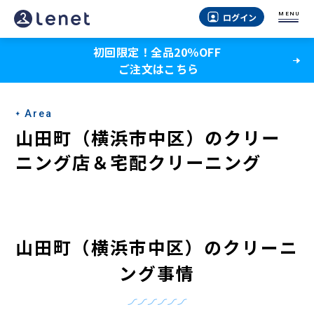
山
MENU
ログイン
田
初回限定！全品20％OFF
町
ご注文はこちら
（横
浜
Area
市
山田町（横浜市中区）のクリー
中
ニング店＆宅配クリーニング
区）
の
ク
山田町（横浜市中区）のクリーニ
リ
ング事情
ー