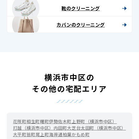
靴のクリーニング
カバンのクリーニング
横浜市中区の
その他の宅配エリア
花咲町
相生町
曙町
伊勢佐木町
上野町（横浜市中区）
打越（横浜市中区）
内田町
大芝台
太田町（横浜市中区）
大平町
翁町
尾上町
海岸通
柏葉
かもめ町