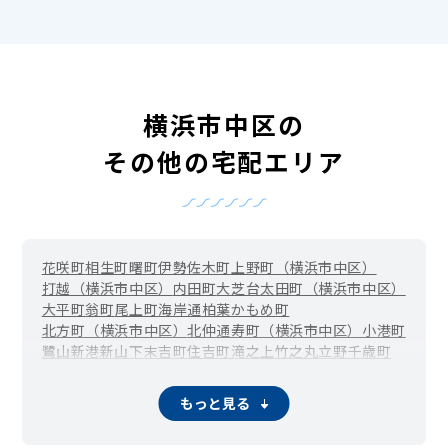
横浜市中区の
その他の宅配エリア
花咲町
相生町
曙町
伊勢佐木町
上野町（横浜市中区）
打越（横浜市中区）
内田町
大芝台
太田町（横浜市中区）
大平町
翁町
尾上町
海岸通
柏葉
かもめ町
北方町（横浜市中区）
北仲通
寿町（横浜市中区）
小港町
鷺山
新港
新山下
末吉町
住吉町
滝之上
竹之丸
立野
千歳町
伊勢佐木長者町（長者町）
千代崎町
寺久保
常盤町
豊浦町（横浜市中区）
仲尾台
錦町（横浜市中区）
もっと見る
西竹之丸
西之谷町
日本大通
根岸旭台
根岸加曽台
根岸台
根岸町
野毛町
羽衣町
初音町
英町
万代町（横浜市中区）