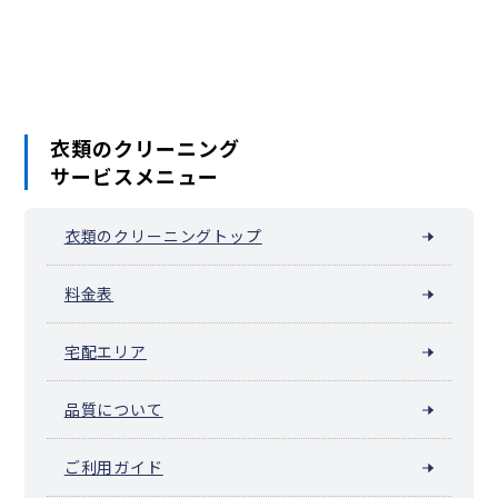
福富町仲通
福富町東通
福富町西通
不老町
弁天通
蓬莱町
本郷町
本牧荒井
本牧大里町
本牧三之谷
本牧十二天
本牧（本牧原）
本牧ふ頭
本牧間門
本牧満坂
本牧緑ケ丘
本牧宮原
本牧元町
本牧和田
本牧町
関内（真砂町）
松影町
豆口台
南仲通
南本牧
簑沢
宮川町
妙香寺台
三吉町
麦田町
元浜町
元町
矢口台
元町・中華街 / 山下公園（山下町）
衣類のクリーニング
山田町（横浜市中区）
山手町
山手（大和町）
サービスメニュー
山吹町（横浜市中区）
山元町（横浜市中区）
阪東橋（弥生町）
横浜公園
吉浜町
若葉町
和田山
池袋（横浜市中区）
衣類のクリーニングトップ
料金表
宅配エリア
品質について
ご利用ガイド