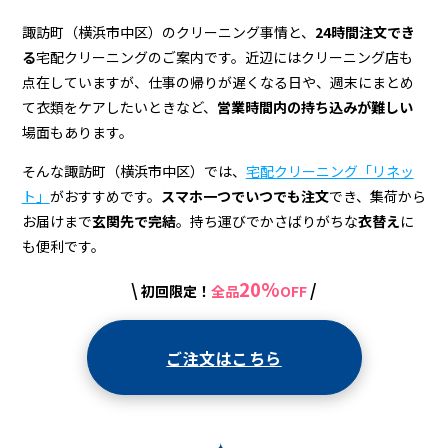
ニ
ン
諏訪町（横浜市中区）のクリーニング事情と、
24時間注文でき
る
宅配クリーニングのご案内です。近辺にはクリーニング店も
グ
点在していますが、仕事の帰りが遅くなる日や、週末にまとめ
店
て衣類をケアしたいときなど、
営業時間内の持ち込みが難しい
場面もあります。
＆
宅
そんな諏訪町（横浜市中区）では、
宅配クリーニング「リネッ
ト」
がおすすめです。
スマホ一つでいつでも注文
でき、集荷から
配
お届けまで
玄関先で完結
。持ち運びでかさばりがちな
衣替え
に
ク
も便利です。
リ
20%
\
/
初回限定！
全品
OFF
ー
ニ
ご注文はこちら
ン
グ