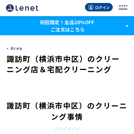
諏
MENU
ログイン
訪
初回限定！全品20％OFF
町
ご注文はこちら
（横
浜
Area
市
諏訪町（横浜市中区）のクリー
中
ニング店＆宅配クリーニング
区）
の
ク
諏訪町（横浜市中区）のクリーニ
リ
ング事情
ー