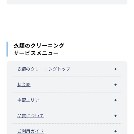
根岸加曽台
根岸台
根岸町
野毛町
羽衣町
初音町
英町
万代町（横浜市中区）
福富町仲通
福富町東通
福富町西通
不老町
弁天通
蓬莱町
本郷町
本牧荒井
本牧大里町
本牧三之谷
本牧十二天
本牧（本牧原）
本牧ふ頭
本牧間門
本牧満坂
本牧緑ケ丘
本牧宮原
本牧元町
本牧和田
本牧町
関内（真砂町）
松影町
豆口台
南仲通
南本牧
簑沢
宮川町
妙香寺台
三吉町
麦田町
元浜町
元町
矢口台
衣類のクリーニング
元町・中華街 / 山下公園（山下町）
サービスメニュー
山田町（横浜市中区）
山手町
山手（大和町）
山吹町（横浜市中区）
山元町（横浜市中区）
阪東橋（弥生町）
横浜公園
吉浜町
若葉町
和田山
衣類のクリーニングトップ
料金表
宅配エリア
品質について
ご利用ガイド