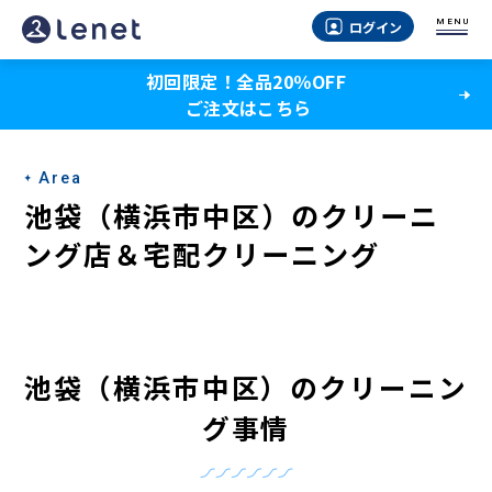
池
MENU
ログイン
袋
初回限定！全品20％OFF
（横
ご注文はこちら
浜
市
Area
中
池袋（横浜市中区）のクリーニ
区）
ング店＆宅配クリーニング
の
ク
リ
池袋（横浜市中区）のクリーニン
ー
グ事情
ニ