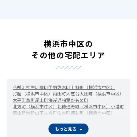
横浜市中区の
その他の宅配エリア
花咲町
相生町
曙町
伊勢佐木町
上野町（横浜市中区）
打越（横浜市中区）
内田町
大芝台
太田町（横浜市中区）
大平町
翁町
尾上町
海岸通
柏葉
かもめ町
北方町（横浜市中区）
北仲通
寿町（横浜市中区）
小港町
鷺山
新港
新山下
末吉町
住吉町
諏訪町（横浜市中区）
滝之上
竹之丸
立野
千歳町
伊勢佐木長者町（長者町）
千代崎町
寺久保
常盤町
豊浦町（横浜市中区）
仲尾台
もっと見る
錦町（横浜市中区）
西竹之丸
西之谷町
日本大通
根岸旭台