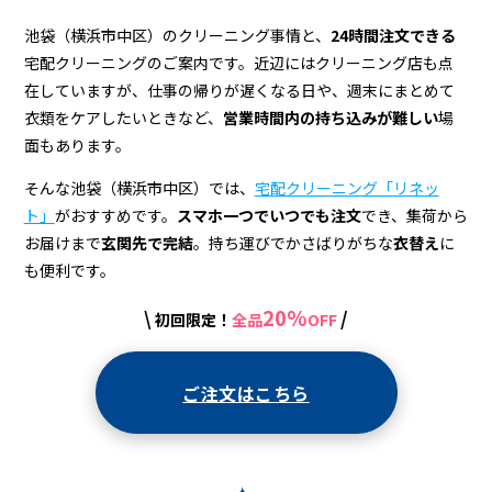
ン
グ
池袋（横浜市中区）のクリーニング事情と、
24時間注文できる
宅配クリーニングのご案内です。近辺にはクリーニング店も点
店
在していますが、仕事の帰りが遅くなる日や、週末にまとめて
＆
衣類をケアしたいときなど、
営業時間内の持ち込みが難しい
場
面もあります。
宅
配
そんな池袋（横浜市中区）では、
宅配クリーニング「リネッ
ト」
がおすすめです。
スマホ一つでいつでも注文
でき、集荷から
ク
お届けまで
玄関先で完結
。持ち運びでかさばりがちな
衣替え
に
リ
も便利です。
ー
20%
\
/
初回限定！
全品
OFF
ニ
ン
ご注文はこちら
グ