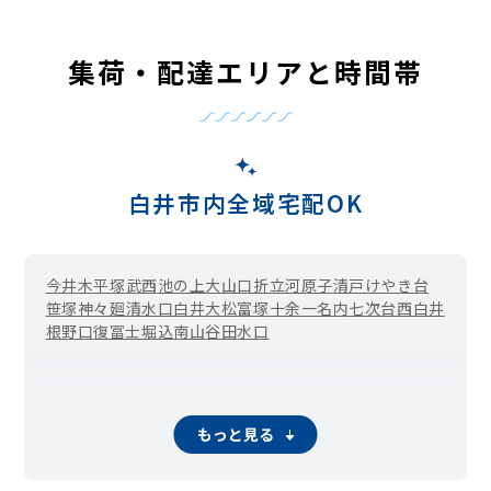
集荷・配達エリアと時間帯
白井市内全域宅配OK
今井
木
平塚
武西
池の上
大山口
折立
河原子
清戸
けやき台
笹塚
神々廻
清水口
白井
大松
富塚
十余一
名内
七次台
西白井
根
野口
復
冨士
堀込
南山
谷田
水口
もっと見る