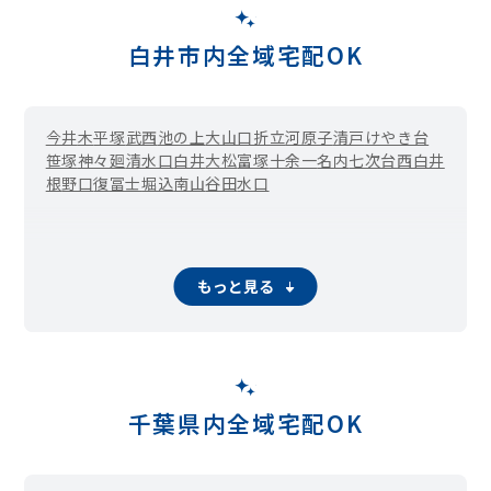
白井市内全域宅配OK
今井
木
平塚
武西
池の上
大山口
折立
河原子
清戸
けやき台
笹塚
神々廻
清水口
白井
大松
富塚
十余一
名内
七次台
西白井
根
野口
復
冨士
堀込
南山
谷田
水口
もっと見る
千葉県内全域宅配OK