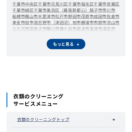
千葉市中央区
千葉市花見川区
千葉市稲毛区
千葉市若葉区
千葉市緑区
千葉市美浜区（幕張新都心）
銚子市
市川市
船橋市
館山市
木更津市
松戸市
野田市
茂原市
成田市
佐倉市
東金市
旭市
習志野市（津田沼）
柏市
勝浦市
市原市
流山市
八千代市
我孫子市
鴨川市
鎌ケ谷市
君津市
富津市
浦安市
四街道市
袖ケ浦市
八街市
印西市
富里市
南房総市
匝瑳市
香取市
山武市
いすみ市
大網白里市
酒々井町
栄町
神崎町
もっと見る
多古町
東庄町
九十九里町
芝山町
横芝光町
一宮町
睦沢町
長生村
白子町
長柄町
長南町
大多喜町
御宿町
鋸南町
衣類のクリーニング
サービスメニュー
衣類のクリーニングトップ