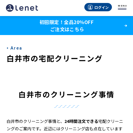
白
MENU
ログイン
井
初回限定！全品20％OFF
市
ご注文はこちら
の
ク
Area
リ
白井市の宅配クリーニング
ー
ニ
ン
白井市のクリーニング事情
グ
店
＆
白井市のクリーニング事情と、
24時間注文できる
宅配クリーニ
ングのご案内です。近辺にはクリーニング店も点在しています