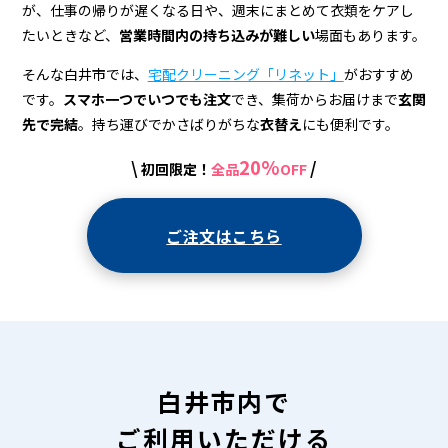
宅
が、仕事の帰りが遅くなる日や、週末にまとめて衣類をケアし
配
たいときなど、
営業時間内の持ち込みが難しい
場面もあります。
ク
そんな白井市では、
宅配クリーニング「リネット」
がおすすめ
リ
です。
スマホ一つでいつでも注文
でき、集荷からお届けまで
玄関
先で完結
。持ち運びでかさばりがちな
衣替え
にも便利です。
ー
20%
\
/
初回限定！
全品
OFF
ニ
ン
ご注文はこちら
グ
白井市内で
ご利用いただける