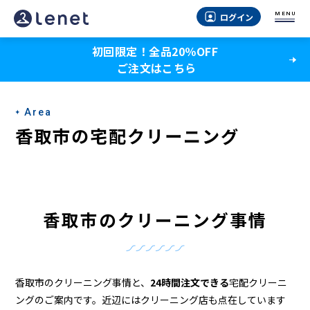
香
MENU
ログイン
取
初回限定！全品20％OFF
市
ご注文はこちら
の
ク
Area
リ
香取市の宅配クリーニング
ー
ニ
ン
香取市のクリーニング事情
グ
店
＆
香取市のクリーニング事情と、
24時間注文できる
宅配クリーニ
ングのご案内です。近辺にはクリーニング店も点在しています