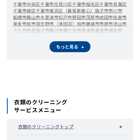
千葉市中央区
千葉市花見川区
千葉市稲毛区
千葉市若葉区
千葉市緑区
千葉市美浜区（幕張新都心）
銚子市
市川市
船橋市
館山市
木更津市
松戸市
野田市
茂原市
成田市
佐倉市
東金市
旭市
習志野市（津田沼）
柏市
勝浦市
市原市
流山市
八千代市
我孫子市
鴨川市
鎌ケ谷市
君津市
富津市
浦安市
四街道市
袖ケ浦市
八街市
印西市
白井市
富里市
南房総市
匝瑳市
山武市
いすみ市
大網白里市
酒々井町
栄町
神崎町
もっと見る
多古町
東庄町
九十九里町
芝山町
横芝光町
一宮町
睦沢町
長生村
白子町
長柄町
長南町
大多喜町
御宿町
鋸南町
衣類のクリーニング
サービスメニュー
衣類のクリーニングトップ