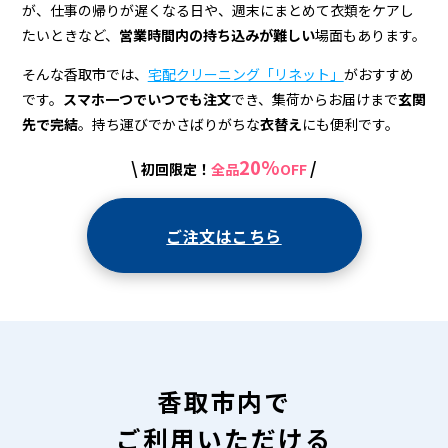
宅
が、仕事の帰りが遅くなる日や、週末にまとめて衣類をケアし
配
たいときなど、
営業時間内の持ち込みが難しい
場面もあります。
ク
そんな香取市では、
宅配クリーニング「リネット」
がおすすめ
リ
です。
スマホ一つでいつでも注文
でき、集荷からお届けまで
玄関
先で完結
。持ち運びでかさばりがちな
衣替え
にも便利です。
ー
20%
\
/
初回限定！
全品
OFF
ニ
ン
ご注文はこちら
グ
香取市内で
ご利用いただける