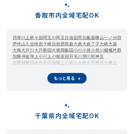
香取市内全域宅配OK
貝塚
川上
新々田
阿玉川
阿玉台
油田
荒北
飯島
磯山
一ノ分目
伊地山
入会地
岩ケ崎台
岩部
扇島
大倉
大倉丁子
大崎
大島
大角
大戸川
大戸新田
大根
岡飯田
小川
小見
小見川
織幡
片野
加藤洲
釜塚
上小川
上小堀
返田
苅毛
川頭
川尻
神生
北原地新田
木内
木内虫幡上小堀入会地大平
桐谷
九美上
笄島
公官洲
石納
五郷内
米野井
境島
沢
佐原イ
佐原ニ
佐原ハ
佐原ホ
佐原ロ
三ノ分目
志高
篠原イ
篠原ロ
下飯田
下小川
もっと見る
下小野
下小堀
昭和町
助沢
高萩
竹之内
多田
田部
附洲新田
津宮
寺内
鴇崎
鳥羽
長島
中洲
長山
新市場
新寺
西坂
西田部
西部田
西和田
新里
新部
仁良
野間谷原
旗鉾
八本
鳩山
羽根川
福田
布野
府馬
古内
牧野
三島
南原地新田
虫幡
本矢作
森戸
八筋川
山川
山之辺
八日市場
丁子
与倉
吉原
竜谷
分郷
境
観音
千葉県内全域宅配OK