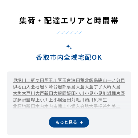
集荷・配達エリアと時間帯
香取市内全域宅配OK
貝塚
川上
新々田
阿玉川
阿玉台
油田
荒北
飯島
磯山
一ノ分目
伊地山
入会地
岩ケ崎台
岩部
扇島
大倉
大倉丁子
大崎
大島
大角
大戸川
大戸新田
大根
岡飯田
小川
小見
小見川
織幡
片野
加藤洲
釜塚
上小川
上小堀
返田
苅毛
川頭
川尻
神生
北原地新田
木内
木内虫幡上小堀入会地大平
桐谷
九美上
笄島
公官洲
石納
五郷内
米野井
境島
沢
佐原イ
佐原ニ
佐原ハ
佐原ホ
佐原ロ
三ノ分目
志高
篠原イ
篠原ロ
下飯田
下小川
もっと見る
下小野
下小堀
昭和町
助沢
高萩
竹之内
多田
田部
附洲新田
津宮
寺内
鴇崎
鳥羽
長島
中洲
長山
新市場
新寺
西坂
西田部