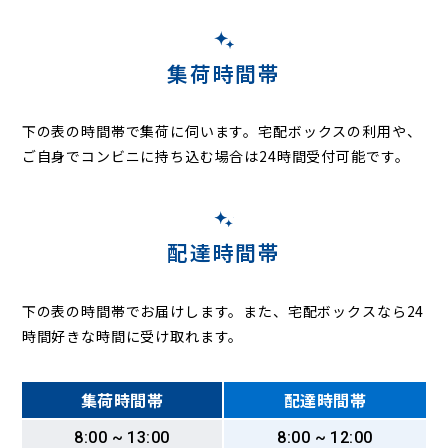
西部田
西和田
新里
新部
仁良
野間谷原
旗鉾
八本
鳩山
羽根川
福田
布野
府馬
古内
牧野
三島
南原地新田
虫幡
本矢作
森戸
八筋川
山川
山之辺
八日市場
丁子
与倉
吉原
竜谷
分郷
境
観音
集荷時間帯
下の表の時間帯で集荷に伺います。
宅配ボックスの利用や、
ご自身でコンビニに持ち込む場合は24時間受付可能です。
配達時間帯
下の表の時間帯でお届けします。また、宅配ボックスなら24
時間好きな時間に受け取れます。
集荷時間帯
配達時間帯
8:00 ~ 13:00
8:00 ~ 12:00