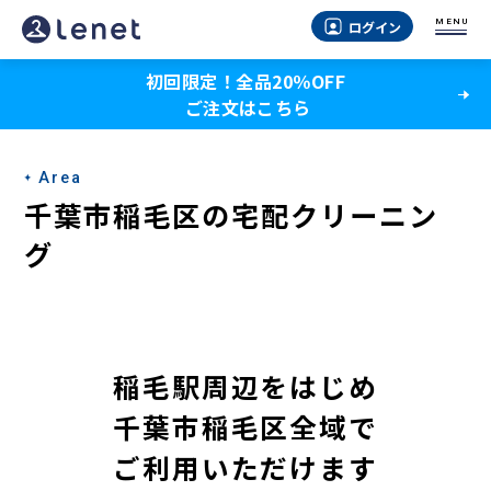
千
MENU
ログイン
葉
初回限定！全品20％OFF
市
ご注文はこちら
稲
毛
Area
区
千葉市稲毛区の宅配クリーニン
の
グ
宅
配
ク
稲毛駅周辺をはじめ
リ
千葉市稲毛区全域で
ー
ご利用いただけます