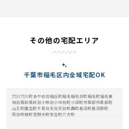
その他の宅配エリア
千葉市稲毛区内全域宅配OK
穴川
穴川町
あやめ台
稲丘町
稲毛
稲毛台町
稲毛町
稲毛東
柏台
黒砂
黒砂台
小仲台
小中台町
小深町
作草部
作草部町
山王町
園生町
千草台
天台
天台町
轟町
長沼町
長沼原町
萩台町
緑町
宮野木町
弥生町
六方町