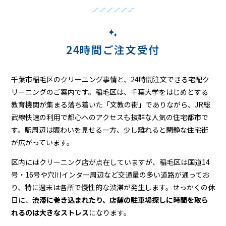
ニ
ン
グ
24時間ご注文受付
千葉市稲毛区のクリーニング事情と、24時間注文できる宅配ク
リーニングのご案内です。稲毛区は、千葉大学をはじめとする
教育機関が集まる落ち着いた「文教の街」でありながら、JR総
武線快速の利用で都心へのアクセスも抜群な人気の住宅都市で
す。駅周辺は賑わいを見せる一方、少し離れると閑静な住宅街
が広がっています。
区内にはクリーニング店が点在していますが、稲毛区は国道14
号・16号や穴川インター周辺など交通量の多い道路が通ってお
り、特に週末は各所で慢性的な渋滞が発生します。せっかくの休
日に、
渋滞に巻き込まれたり、店舗の駐車場探しに時間を取ら
れるのは大きなストレス
になります。