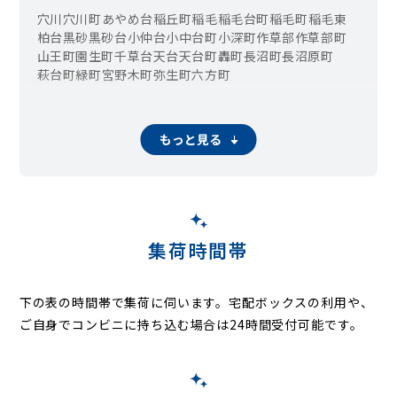
穴川
穴川町
あやめ台
稲丘町
稲毛
稲毛台町
稲毛町
稲毛東
柏台
黒砂
黒砂台
小仲台
小中台町
小深町
作草部
作草部町
山王町
園生町
千草台
天台
天台町
轟町
長沼町
長沼原町
萩台町
緑町
宮野木町
弥生町
六方町
もっと見る
集荷時間帯
下の表の時間帯で集荷に伺います。
宅配ボックスの利用や、
ご自身でコンビニに持ち込む場合は24時間受付可能です。