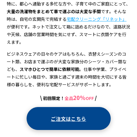
特に、都心へ通勤する多忙な方や、子育て中のご家庭にとって、
大量の洗濯物をまとめて車で運ぶのは大変な手間
です。そんな
時は、自宅の玄関先で完結する
宅配クリーニング「リネット」
が便利です。ネットで注文して箱に詰めるだけなので、道路状況
や天候、店舗の営業時間を気にせず、スマートに衣類ケアを行
えます。
ビジネスウェアの日々のケアはもちろん、衣替えシーズンのコ
ート類、お店まで運ぶのが大変な家族分のシーツ・カバー類な
ども、
スマホひとつで簡単に依頼可能
。仕事や学業、プライベ
ートに忙しい毎日や、家族と過ごす週末の時間を大切にする皆
様の暮らしを、便利な宅配サービスがサポートします。
20%
\
/
初回限定！
全品
OFF
ご注文はこちら