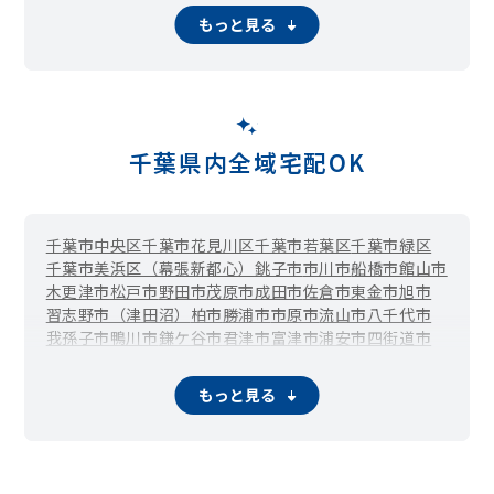
もっと見る
千葉県内全域宅配OK
千葉市中央区
千葉市花見川区
千葉市若葉区
千葉市緑区
千葉市美浜区（幕張新都心）
銚子市
市川市
船橋市
館山市
木更津市
松戸市
野田市
茂原市
成田市
佐倉市
東金市
旭市
習志野市（津田沼）
柏市
勝浦市
市原市
流山市
八千代市
我孫子市
鴨川市
鎌ケ谷市
君津市
富津市
浦安市
四街道市
袖ケ浦市
八街市
印西市
白井市
富里市
南房総市
匝瑳市
香取市
山武市
いすみ市
大網白里市
酒々井町
栄町
神崎町
もっと見る
多古町
東庄町
九十九里町
芝山町
横芝光町
一宮町
睦沢町
長生村
白子町
長柄町
長南町
大多喜町
御宿町
鋸南町