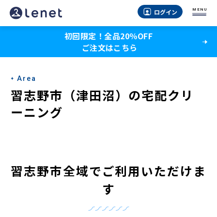
習
MENU
ログイン
志
初回限定！全品20％OFF
野
ご注文はこちら
市
（津
Area
田
習志野市（津田沼）の宅配クリ
沼）
ーニング
の
宅
配
習志野市全域でご利用いただけま
ク
す
リ