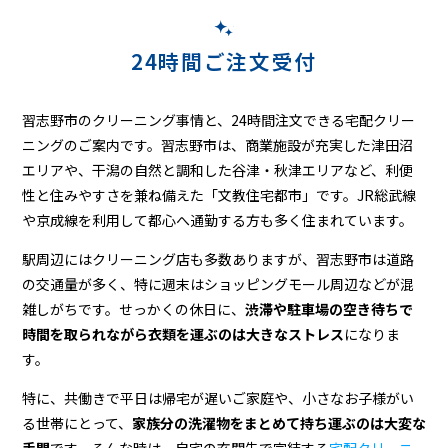
ー
ニ
24時間ご注文受付
ン
グ
習志野市のクリーニング事情と、24時間注文できる宅配クリー
ニングのご案内です。習志野市は、商業施設が充実した津田沼
エリアや、干潟の自然と調和した谷津・秋津エリアなど、利便
性と住みやすさを兼ね備えた「文教住宅都市」です。JR総武線
や京成線を利用して都心へ通勤する方も多く住まれています。
駅周辺にはクリーニング店も多数ありますが、習志野市は道路
の交通量が多く、特に週末はショッピングモール周辺などが混
雑しがちです。せっかくの休日に、
渋滞や駐車場の空き待ちで
時間を取られながら衣類を運ぶのは大きなストレス
になりま
す。
特に、共働きで平日は帰宅が遅いご家庭や、小さなお子様がい
る世帯にとって、
家族分の洗濯物をまとめて持ち運ぶのは大変な