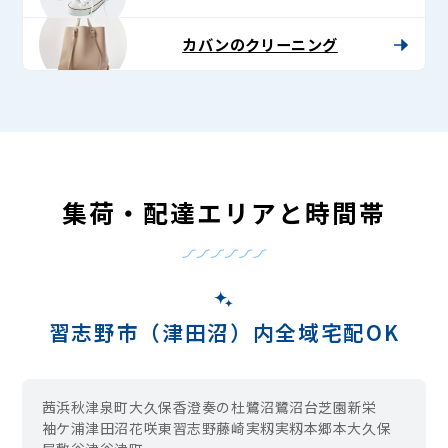
カバンのクリーニング
集荷・配達エリアと時間帯
習志野市（津田沼）内全域宅配OK
茜浜
秋津
泉町
大久保
香澄
奏の杜
鷺沼
鷺沼台
芝園
新栄
袖ケ浦
津田沼
花咲
東習志野
藤崎
実籾
実籾本郷
本大久保