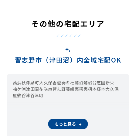
その他の宅配エリア
習志野市（津田沼）内全域宅配OK
茜浜
秋津
泉町
大久保
香澄
奏の杜
鷺沼
鷺沼台
芝園
新栄
袖ケ浦
津田沼
花咲
東習志野
藤崎
実籾
実籾本郷
本大久保
屋敷
谷津
谷津町
もっと見る