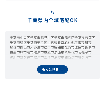
千葉県内全域宅配OK
千葉市中央区
千葉市花見川区
千葉市稲毛区
千葉市若葉区
千葉市緑区
千葉市美浜区（幕張新都心）
銚子市
市川市
船橋市
館山市
木更津市
松戸市
野田市
茂原市
成田市
佐倉市
東金市
旭市
柏市
勝浦市
市原市
流山市
八千代市
我孫子市
鴨川市
鎌ケ谷市
君津市
富津市
浦安市
四街道市
袖ケ浦市
八街市
印西市
白井市
富里市
南房総市
匝瑳市
香取市
山武市
いすみ市
大網白里市
酒々井町
栄町
神崎町
多古町
東庄町
もっと見る
九十九里町
芝山町
横芝光町
一宮町
睦沢町
長生村
白子町
長柄町
長南町
大多喜町
御宿町
鋸南町