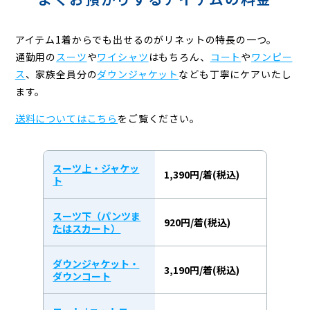
アイテム1着からでも出せるのがリネットの特長の一つ。
通勤用の
スーツ
や
ワイシャツ
はもちろん、
コート
や
ワンピー
ス
、
家族全員分の
ダウンジャケット
なども丁寧にケアいたし
ます。
送料についてはこちら
をご覧ください。
スーツ上・ジャケッ
1,390円/着(税込)
ト
スーツ下（パンツま
920円/着(税込)
たはスカート）
ダウンジャケット・
3,190円/着(税込)
ダウンコート