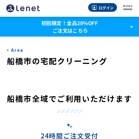
船
MENU
ログイン
橋
初回限定！全品20％OFF
市
ご注文はこちら
の
宅
Area
配
船橋市の宅配クリーニング
ク
リ
ー
船橋市全域でご利用いただけます
ニ
ン
グ
24時間ご注文受付