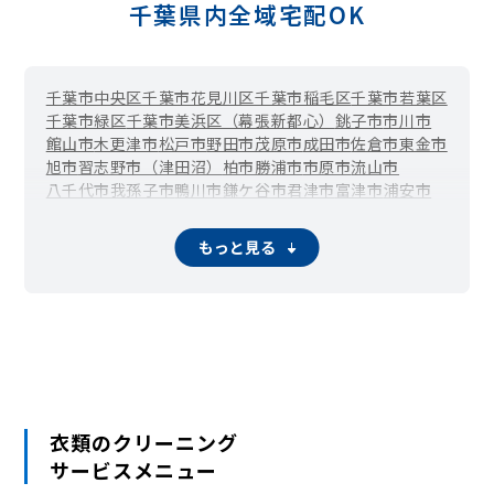
千葉県内全域宅配OK
千葉市中央区
千葉市花見川区
千葉市稲毛区
千葉市若葉区
千葉市緑区
千葉市美浜区（幕張新都心）
銚子市
市川市
館山市
木更津市
松戸市
野田市
茂原市
成田市
佐倉市
東金市
旭市
習志野市（津田沼）
柏市
勝浦市
市原市
流山市
八千代市
我孫子市
鴨川市
鎌ケ谷市
君津市
富津市
浦安市
四街道市
袖ケ浦市
八街市
印西市
白井市
富里市
南房総市
匝瑳市
香取市
山武市
いすみ市
大網白里市
酒々井町
栄町
もっと見る
神崎町
多古町
東庄町
九十九里町
芝山町
横芝光町
一宮町
睦沢町
長生村
白子町
長柄町
長南町
大多喜町
御宿町
鋸南町
衣類のクリーニング
サービスメニュー