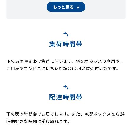
夏見台
夏見町
七林町
習志野
習志野台
西浦
西習志野
西船
もっと見る
二宮
飯山満町
浜町
東中山
東船橋
日の出
藤原
二和東
二和西
本郷町
本町
前貝塚町
前原東
前原西
馬込町
馬込西
松が丘
丸山
三咲
三咲町
緑台
湊町
南海神
南本町
南三咲
みやぎ台
三山
宮本
本中山
八木が谷
薬円台
薬園台町
山手
山野町
若松
集荷時間帯
下の表の時間帯で集荷に伺います。
宅配ボックスの利用や、
ご自身でコンビニに持ち込む場合は24時間受付可能です。
配達時間帯
下の表の時間帯でお届けします。また、宅配ボックスなら24
時間好きな時間に受け取れます。