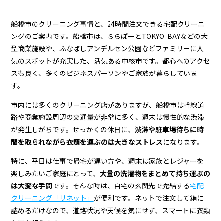
船橋市のクリーニング事情と、24時間注文できる宅配クリーニ
ングのご案内です。船橋市は、ららぽーとTOKYO-BAYなどの大
型商業施設や、ふなばしアンデルセン公園などファミリーに人
気のスポットが充実した、活気ある中核市です。都心へのアクセ
スも良く、多くのビジネスパーソンやご家族が暮らしていま
す。
市内には多くのクリーニング店がありますが、船橋市は幹線道
路や商業施設周辺の交通量が非常に多く、週末は慢性的な渋滞
が発生しがちです。せっかくの休日に、
渋滞や駐車場待ちに時
間を取られながら衣類を運ぶのは大きなストレス
になります。
特に、平日は仕事で帰宅が遅い方や、週末は家族とレジャーを
楽しみたいご家庭にとって、
大量の洗濯物をまとめて持ち運ぶの
は大変な手間
です。そんな時は、自宅の玄関先で完結する
宅配
クリーニング「リネット」
が便利です。ネットで注文して箱に
詰めるだけなので、道路状況や天候を気にせず、スマートに衣類