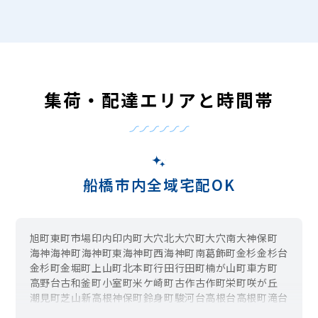
集荷・配達エリアと時間帯
船橋市内全域宅配OK
旭町
東町
市場
印内
印内町
大穴北
大穴町
大穴南
大神保町
海神
海神町
海神町東
海神町西
海神町南
葛飾町
金杉
金杉台
金杉町
金堀町
上山町
北本町
行田
行田町
楠が山町
車方町
高野台
古和釜町
小室町
米ケ崎町
古作
古作町
栄町
咲が丘
潮見町
芝山
新高根
神保町
鈴身町
駿河台
高根台
高根町
滝台
滝台町
田喜野井
坪井町
坪井東
坪井西
豊富町
中野木
夏見