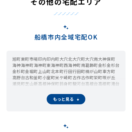
その他の宅配エリア
船橋市内全域宅配OK
旭町
東町
市場
印内
印内町
大穴北
大穴町
大穴南
大神保町
海神
海神町
海神町東
海神町西
海神町南
葛飾町
金杉
金杉台
金杉町
金堀町
上山町
北本町
行田
行田町
楠が山町
車方町
高野台
古和釜町
小室町
米ケ崎町
古作
古作町
栄町
咲が丘
潮見町
芝山
新高根
神保町
鈴身町
駿河台
高根台
高根町
滝台
滝台町
田喜野井
坪井町
坪井東
坪井西
豊富町
中野木
夏見
夏見台
夏見町
七林町
習志野
習志野台
西浦
西習志野
西船
もっと見る
二宮
飯山満町
浜町
東中山
東船橋
日の出
藤原
二和東
二和西
本郷町
本町
前貝塚町
前原東
前原西
馬込町
馬込西
松が丘
丸山
三咲
三咲町
緑台
湊町
南海神
南本町
南三咲
みやぎ台
三山
宮本
本中山
八木が谷
薬円台
薬園台町
山手
山野町
若松