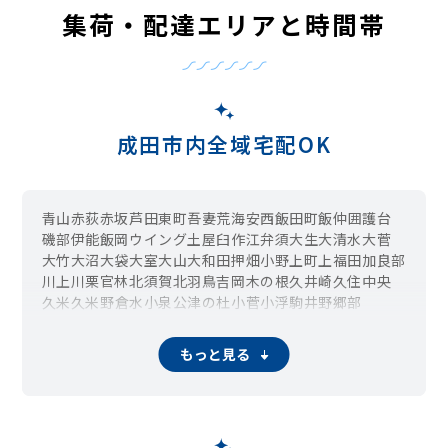
集荷・配達エリアと時間帯
成田市内全域宅配OK
青山
赤荻
赤坂
芦田
東町
吾妻
荒海
安西
飯田町
飯仲
囲護台
磯部
伊能
飯岡
ウイング土屋
臼作
江弁須
大生
大清水
大菅
大竹
大沼
大袋
大室
大山
大和田
押畑
小野
上町
上福田
加良部
川上
川栗
官林
北須賀
北羽鳥
吉岡
木の根
久井崎
久住中央
久米
久米野
倉水
小泉
公津の杜
小菅
小浮
駒井野
郷部
御所の内
幸町
桜田
佐野
猿山
三里塚
三里塚御料
三里塚光ケ丘
下方
芝
柴田
下金山
下福田
新泉
新川
新駒井野
もっと見る
新田
新町
地蔵原新田
関戸
浅間
宗吾
大栄十余三
高
高岡
高倉
宝田
竜台
田町
玉造
多良貝
台方
土室
土屋
津富浦
寺台
天神峰
天浪
稲荷山
東峰
東和田
所
取香
冬父
十余三
中里
中台
中野
仲町
長田
長沼
名木
名古屋
南敷
奈土
七沢
並木町
滑川
成田