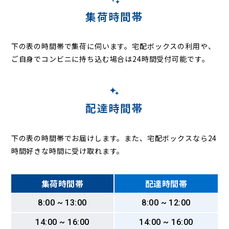
成井
成毛
南部
南平台
西和泉
西大須賀
西三里塚
新妻
野毛平
野馬込
橋賀台
畑ケ田
幡谷
花崎町
はなのき台
馬場
東和泉
集荷時間帯
東金山
東三里塚
東ノ台
一坪田
不動ケ岡
船形
古込
堀籠
北部
堀之内
本三里塚
本城
本町
前林
馬乗里
松子
馬橋
松崎
美郷台
水掛
水の上
南三里塚
南羽鳥
村田
八代
山口
山之作
横山
吉倉
下の表の時間帯で集荷に伺います。
宅配ボックスの利用や、
四谷
米野
和田
ご自身でコンビニに持ち込む場合は24時間受付可能です。
配達時間帯
下の表の時間帯でお届けします。また、宅配ボックスなら24
時間好きな時間に受け取れます。
集荷時間帯
配達時間帯
8:00 ~ 13:00
8:00 ~ 12:00
14:00 ~ 16:00
14:00 ~ 16:00