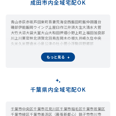
成田市内全域宅配OK
青山
赤荻
赤坂
芦田
東町
吾妻
荒海
安西
飯田町
飯仲
囲護台
磯部
伊能
飯岡
ウイング土屋
臼作
江弁須
大生
大清水
大菅
大竹
大沼
大袋
大室
大山
大和田
押畑
小野
上町
上福田
加良部
川上
川栗
官林
北須賀
北羽鳥
吉岡
木の根
久井崎
久住中央
久米
久米野
倉水
小泉
公津の杜
小菅
小浮
駒井野
郷部
御所の内
幸町
桜田
佐野
猿山
三里塚
三里塚御料
三里塚光ケ丘
下方
芝
柴田
下金山
下福田
新泉
新川
新駒井野
もっと見る
新田
新町
地蔵原新田
関戸
浅間
宗吾
大栄十余三
高
高岡
高倉
宝田
竜台
田町
玉造
多良貝
台方
土室
土屋
津富浦
寺台
天神峰
天浪
稲荷山
東峰
東和田
所
取香
冬父
十余三
中里
中台
中野
仲町
長田
長沼
名木
名古屋
南敷
奈土
七沢
並木町
滑川
成田
成井
成毛
南部
南平台
西和泉
西大須賀
西三里塚
新妻
野毛平
野馬込
橋賀台
畑ケ田
幡谷
花崎町
はなのき台
馬場
東和泉
千葉県内全域宅配OK
東金山
東三里塚
東ノ台
一坪田
不動ケ岡
船形
古込
堀籠
北部
堀之内
本三里塚
本城
本町
前林
馬乗里
松子
馬橋
松崎
美郷台
水掛
水の上
南三里塚
南羽鳥
村田
八代
山口
山之作
横山
吉倉
千葉市中央区
千葉市花見川区
千葉市稲毛区
千葉市若葉区
四谷
米野
和田
千葉市緑区
千葉市美浜区（幕張新都心）
銚子市
市川市