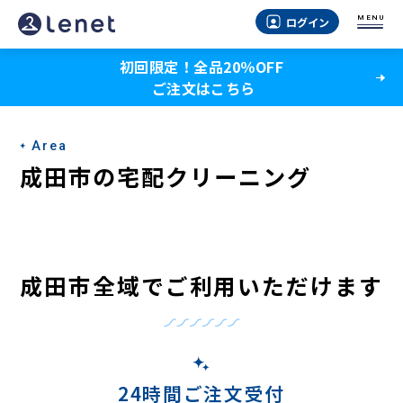
成
MENU
ログイン
田
初回限定！全品20％OFF
市
ご注文はこちら
の
宅
Area
配
成田市の宅配クリーニング
ク
リ
ー
成田市全域でご利用いただけます
ニ
ン
グ
24時間ご注文受付