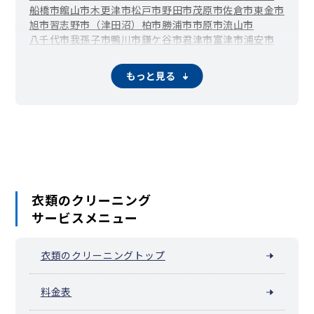
船橋市
館山市
木更津市
松戸市
野田市
茂原市
佐倉市
東金市
旭市
習志野市（津田沼）
柏市
勝浦市
市原市
流山市
八千代市
我孫子市
鴨川市
鎌ケ谷市
君津市
富津市
浦安市
四街道市
袖ケ浦市
八街市
印西市
白井市
富里市
南房総市
匝瑳市
香取市
山武市
いすみ市
大網白里市
酒々井町
栄町
もっと見る
神崎町
多古町
東庄町
九十九里町
芝山町
横芝光町
一宮町
睦沢町
長生村
白子町
長柄町
長南町
大多喜町
御宿町
鋸南町
衣類のクリーニング
サービスメニュー
衣類のクリーニングトップ
料金表