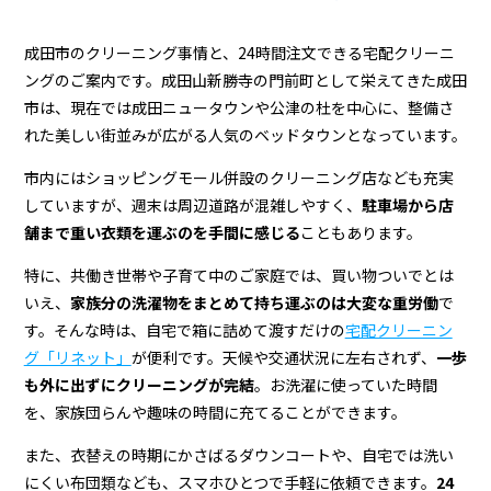
成田市のクリーニング事情と、24時間注文できる宅配クリーニ
ングのご案内です。成田山新勝寺の門前町として栄えてきた成田
市は、現在では成田ニュータウンや公津の杜を中心に、整備さ
れた美しい街並みが広がる人気のベッドタウンとなっています。
市内にはショッピングモール併設のクリーニング店なども充実
していますが、週末は周辺道路が混雑しやすく、
駐車場から店
舗まで重い衣類を運ぶのを手間に感じる
こともあります。
特に、共働き世帯や子育て中のご家庭では、買い物ついでとは
いえ、
家族分の洗濯物をまとめて持ち運ぶのは大変な重労働
で
す。そんな時は、自宅で箱に詰めて渡すだけの
宅配クリーニン
グ「リネット」
が便利です。天候や交通状況に左右されず、
一歩
も外に出ずにクリーニングが完結
。お洗濯に使っていた時間
を、家族団らんや趣味の時間に充てることができます。
また、衣替えの時期にかさばるダウンコートや、自宅では洗い
にくい布団類なども、スマホひとつで手軽に依頼できます。
24