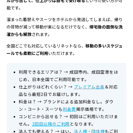
ルから出して、仕上がりは自宅で受け取る
といった使い方が可
能です。
溜まった着替えやスーツをホテルから発送してしまえば、帰り
の荷物が減って移動が楽になるだけでなく、
帰宅後の面倒な洗
濯からも解放
されます。
全国どこでも対応しているリネットなら、
移動の多いスケジュ
ールでも柔軟にご利用
いただけます。
利用できるエリアは？
→
成田市内、成田空港をは
じめ、日本全国でご利用可能です。
仕上がりはどれくらい？
→
プレミアム会員
＆対応
品なら最短2日でお届けします。
料金は？
→
ブランドによる追加料金なし。ダウ
ン・コート・スーツも
料金表
掲示価格です。
コンビニから出せる？
→ 初回はご利用いただけま
せん。
2回目以降のご利用
となります。
法人でも使える？
→
はい、
法人様・団体様
もご利