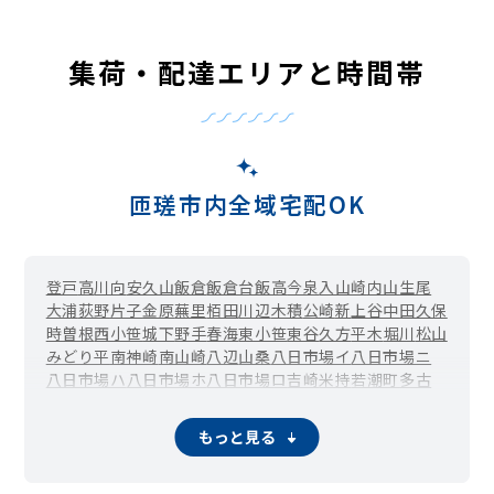
集荷・配達エリアと時間帯
匝瑳市内全域宅配OK
登戸
高
川向
安久山
飯倉
飯倉台
飯高
今泉
入山崎
内山
生尾
大浦
荻野
片子
金原
蕪里
栢田
川辺
木積
公崎
新
上谷中
田久保
時曽根
西小笹
城下
野手
春海
東小笹
東谷
久方
平木
堀川
松山
みどり平
南神崎
南山崎
八辺
山桑
八日市場イ
八日市場ニ
八日市場ハ
八日市場ホ
八日市場ロ
吉崎
米持
若潮町
多古
もっと見る