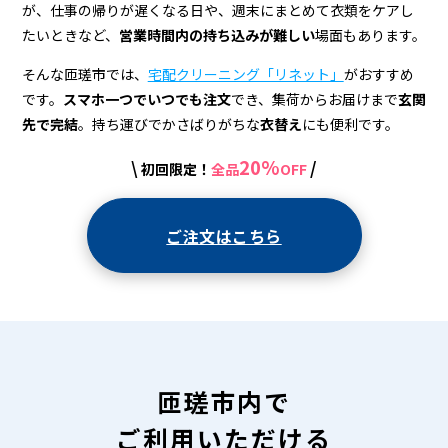
宅
が、仕事の帰りが遅くなる日や、週末にまとめて衣類をケアし
配
たいときなど、
営業時間内の持ち込みが難しい
場面もあります。
ク
そんな匝瑳市では、
宅配クリーニング「リネット」
がおすすめ
リ
です。
スマホ一つでいつでも注文
でき、集荷からお届けまで
玄関
先で完結
。持ち運びでかさばりがちな
衣替え
にも便利です。
ー
20%
\
/
初回限定！
全品
OFF
ニ
ン
ご注文はこちら
グ
匝瑳市内で
ご利用いただける