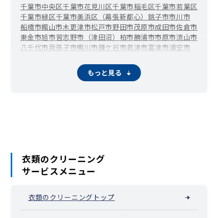
千葉市中央区
千葉市花見川区
千葉市稲毛区
千葉市若葉区
千葉市緑区
千葉市美浜区（幕張新都心）
銚子市
市川市
船橋市
館山市
木更津市
松戸市
野田市
茂原市
成田市
佐倉市
東金市
旭市
習志野市（津田沼）
柏市
勝浦市
市原市
流山市
八千代市
我孫子市
鴨川市
鎌ケ谷市
君津市
富津市
浦安市
四街道市
袖ケ浦市
八街市
印西市
白井市
富里市
南房総市
香取市
山武市
いすみ市
大網白里市
酒々井町
栄町
神崎町
もっと見る
多古町
東庄町
九十九里町
芝山町
横芝光町
一宮町
睦沢町
長生村
白子町
長柄町
長南町
大多喜町
御宿町
鋸南町
衣類のクリーニング
サービスメニュー
衣類のクリーニングトップ