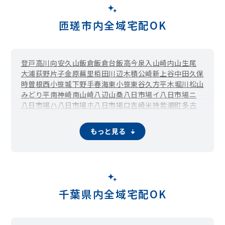
匝瑳市内全域宅配OK
登戸
高
川向
安久山
飯倉
飯倉台
飯高
今泉
入山崎
内山
生尾
大浦
荻野
片子
金原
蕪里
栢田
川辺
木積
公崎
新
上谷中
田久保
時曽根
西小笹
城下
野手
春海
東小笹
東谷
久方
平木
堀川
松山
みどり平
南神崎
南山崎
八辺
山桑
八日市場イ
八日市場ニ
八日市場ハ
八日市場ホ
八日市場ロ
吉崎
米持
若潮町
多古
もっと見る
千葉県内全域宅配OK