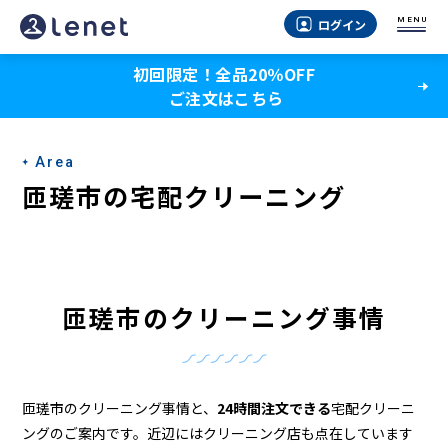
匝
MENU
ログイン
瑳
初回限定！全品20％OFF
市
ご注文はこちら
の
ク
Area
リ
匝瑳市の宅配クリーニング
ー
ニ
ン
匝瑳市のクリーニング事情
グ
店
＆
匝瑳市のクリーニング事情と、
24時間注文できる
宅配クリーニ
ングのご案内です。近辺にはクリーニング店も点在しています