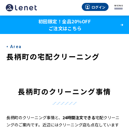
長
MENU
ログイン
柄
初回限定！全品20％OFF
町
ご注文はこちら
の
ク
Area
リ
長柄町の宅配クリーニング
ー
ニ
ン
長柄町のクリーニング事情
グ
店
＆
長柄町のクリーニング事情と、
24時間注文できる
宅配クリーニ
ングのご案内です。近辺にはクリーニング店も点在しています