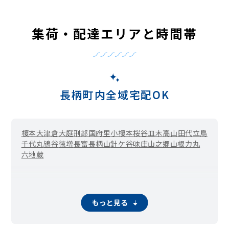
集荷・配達エリアと時間帯
長柄町内全域宅配OK
榎本
大津倉
大庭
刑部
国府里
小榎本
桜谷
皿木
高山
田代
立鳥
千代丸
鴇谷
徳増
長富
長柄山
針ケ谷
味庄
山之郷
山根
力丸
六地蔵
もっと見る