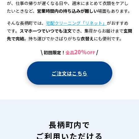
宅
が、仕事の帰りが遅くなる日や、週末にまとめて衣類をケアし
配
たいときなど、
営業時間内の持ち込みが難しい
場面もあります。
ク
そんな長柄町では、
宅配クリーニング「リネット」
がおすすめ
リ
です。
スマホ一つでいつでも注文
でき、集荷からお届けまで
玄関
先で完結
。持ち運びでかさばりがちな
衣替え
にも便利です。
ー
20%
\
/
初回限定！
全品
OFF
ニ
ン
ご注文はこちら
グ
長柄町内で
ご利用いただける