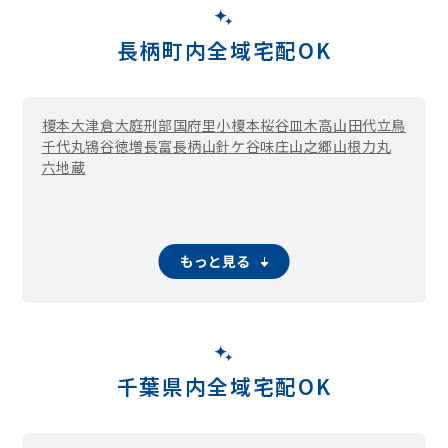
長柄町内全域宅配OK
榎本
大津倉
大庭
刑部
国府里
小榎本
桜谷
皿木
高山
田代
立鳥
千代丸
鴇谷
徳増
長富
長柄山
針ケ谷
味庄
山之郷
山根
力丸
六地蔵
もっと見る
千葉県内全域宅配OK