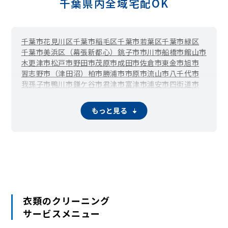
千葉県内全域宅配OK
千葉市花見川区
千葉市稲毛区
千葉市若葉区
千葉市緑区
千葉市美浜区（幕張新都心）
銚子市
市川市
船橋市
館山市
木更津市
松戸市
野田市
茂原市
成田市
佐倉市
東金市
旭市
習志野市（津田沼）
柏市
勝浦市
市原市
流山市
八千代市
我孫子市
鴨川市
鎌ケ谷市
君津市
富津市
浦安市
四街道市
袖ケ浦市
八街市
印西市
白井市
富里市
南房総市
匝瑳市
香取市
山武市
いすみ市
大網白里市
酒々井町
栄町
神崎町
もっと見る
多古町
東庄町
九十九里町
芝山町
横芝光町
一宮町
睦沢町
長生村
白子町
長柄町
長南町
大多喜町
御宿町
鋸南町
衣類のクリーニング
サービスメニュー