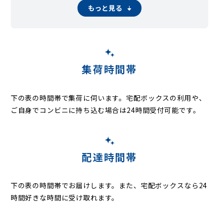
星久喜町
本千葉町
本町
松ヶ丘町
松波
港町
南生実町
南町
もっと見る
都町
宮崎
宮崎町
村田町
矢作町
祐光
若草
集荷時間帯
下の表の時間帯で集荷に伺います。
宅配ボックスの利用や、
ご自身でコンビニに持ち込む場合は24時間受付可能です。
配達時間帯
下の表の時間帯でお届けします。また、宅配ボックスなら24
時間好きな時間に受け取れます。