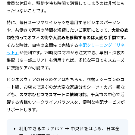
貴重な休日を、移動や待ち時間で消費してしまうのは非常にも
ったいないことです。
特に、毎日スーツやワイシャツを着用するビジネスパーソン
や、共働きで家事の時間を短縮したいご家庭にとって、
大量の衣
類を持ってオフィス街や人混みを移動するのは大変な手間
です。
そんな時は、自宅の玄関先で完結する
宅配クリーニング「リネ
ット」
が便利です。24時間スマホから注文でき、早朝・深夜の
集配（※一部エリア）も活用すれば、多忙な平日でもスムーズ
に衣類ケアが可能です。
ビジネスウェアの日々のケアはもちろん、衣替えシーズンのコ
ート類、お店まで運ぶのが大変な家族分のシーツ・カバー類な
ども、
スマホひとつでスマートに依頼可能
。千葉市の中心で活
躍する皆様のワークライフバランスを、便利な宅配サービスが
サポートします。
利用できるエリアは？
→
中央区をはじめ、日本全