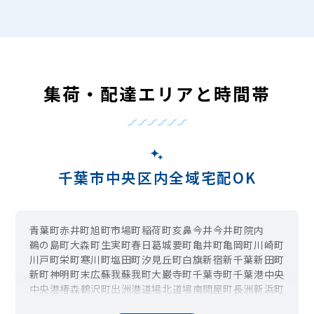
集荷・配達エリアと時間帯
千葉市中央区内全域宅配OK
青葉町
赤井町
旭町
市場町
稲荷町
亥鼻
今井
今井町
院内
鵜の島町
大森町
生実町
春日
葛城
要町
亀井町
亀岡町
川崎町
川戸町
栄町
寒川町
塩田町
汐見丘町
白旗
新宿
新千葉
新田町
新町
神明町
末広
蘇我
蘇我町
大巌寺町
千葉寺町
千葉港
中央
中央港
椿森
鶴沢町
出洲港
道場北
道場南
問屋町
長洲
新浜町
仁戸名町
登戸
花輪町
浜野町
東千葉
東本町
富士見
弁天