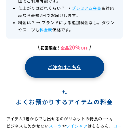
国でご利用可能です。
仕上がりはどれくらい？
→
プレミアム会員
＆対応
品なら最短2日でお届けします。
料金は？
→
ブランドによる追加料金なし。ダウン
やスーツも
料金表
価格です。
20%
\
/
初回限定！
全品
OFF
ご注文はこちら
よくお預かりするアイテムの料金
アイテム1着からでも出せるのがリネットの特長の一つ。
ビジネスに欠かせない
スーツ
や
ワイシャツ
はもちろん、
コー