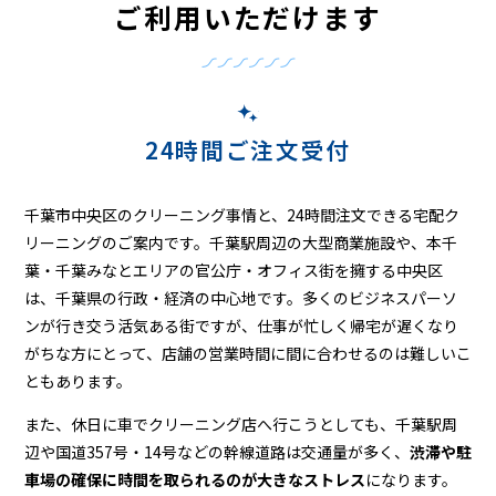
ニ
ご利用いただけます
ン
グ
24時間ご注文受付
千葉市中央区のクリーニング事情と、24時間注文できる宅配ク
リーニングのご案内です。千葉駅周辺の大型商業施設や、本千
葉・千葉みなとエリアの官公庁・オフィス街を擁する中央区
は、千葉県の行政・経済の中心地です。多くのビジネスパーソ
ンが行き交う活気ある街ですが、仕事が忙しく帰宅が遅くなり
がちな方にとって、店舗の営業時間に間に合わせるのは難しいこ
ともあります。
また、休日に車でクリーニング店へ行こうとしても、千葉駅周
辺や国道357号・14号などの幹線道路は交通量が多く、
渋滞や駐
車場の確保に時間を取られるのが大きなストレス
になります。