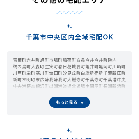
千葉市中央区内全域宅配OK
青葉町
赤井町
旭町
市場町
稲荷町
亥鼻
今井
今井町
院内
鵜の島町
大森町
生実町
春日
葛城
要町
亀井町
亀岡町
川崎町
川戸町
栄町
寒川町
塩田町
汐見丘町
白旗
新宿
新千葉
新田町
新町
神明町
末広
蘇我
蘇我町
大巌寺町
千葉寺町
千葉港
中央
中央港
椿森
鶴沢町
出洲港
道場北
道場南
問屋町
長洲
新浜町
仁戸名町
登戸
花輪町
浜野町
東千葉
東本町
富士見
弁天
星久喜町
本千葉町
本町
松ヶ丘町
松波
港町
南生実町
南町
もっと見る
都町
宮崎
宮崎町
村田町
矢作町
祐光
若草