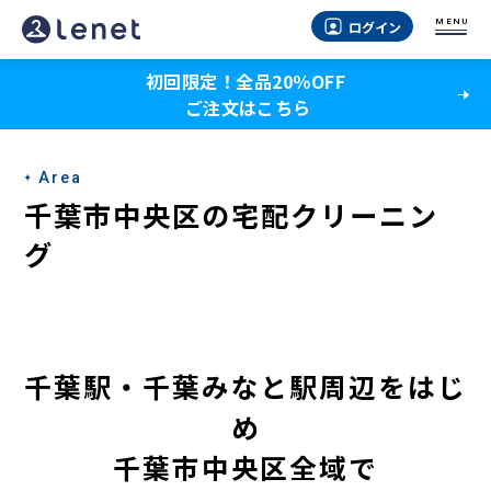
千
MENU
ログイン
葉
初回限定！全品20％OFF
市
ご注文はこちら
中
央
Area
区
千葉市中央区の宅配クリーニン
の
グ
宅
配
ク
千葉駅・千葉みなと駅周辺をはじ
リ
め
ー
千葉市中央区全域で