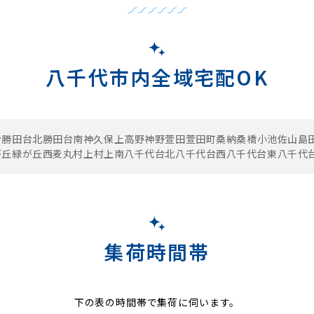
八千代市内全域宅配OK
台
勝田台北
勝田台南
神久保
上高野
神野
萱田
萱田町
桑納
桑橋
小池
佐山
島
が丘
緑が丘西
麦丸
村上
村上南
八千代台北
八千代台西
八千代台東
八千代
集荷時間帯
下の表の時間帯で集荷に伺います。