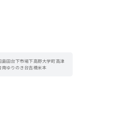
田
島田台
下市場
下高野
大学町
高津
台南
ゆりのき台
吉橋
米本