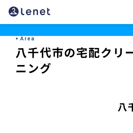
八
千
代
Area
市
八千代市の宅配クリ
の
ニング
宅
配
ク
リ
八
ー
ニ