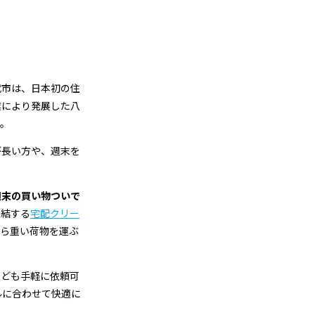
代市は、日本初の住
業により発展した八
す。
が長い方や、週末を
週末の買い物ついで
完結する
宅配クリー
から重い荷物を運ぶ
なども手軽に依頼可
ルに合わせて快適に