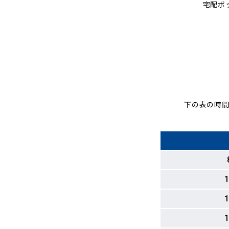
宅配ボ
下の表の時間
1
1
1