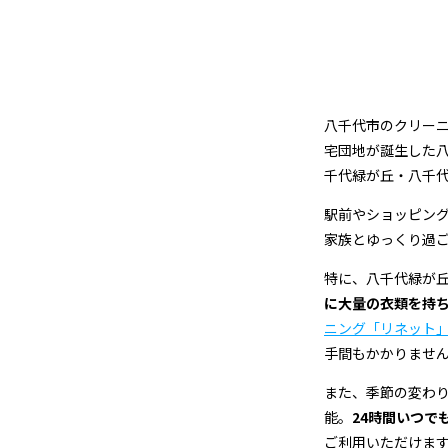
ン
グ
八千代市のクリーニ
宅団地が誕生した
千代緑が丘・八千
駅前やショッピン
家族とゆっくり過
特に、八千代緑が
に大量の衣類を持
ニング「リネット
手間もかかりませ
また、季節の変わ
能。
24時間いつで
ご利用いただけま