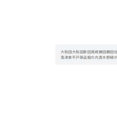
大和田
大和田新田
尾崎
勝田
勝田
高津東
平戸
保品
堀の内
真木野
緑