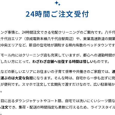
24時間ご注文受付
ング事情と、24時間注文できる宅配クリーニングのご案内です。八千
八千代台エリア（京成電鉄本線八千代台駅周辺）や、東葉高速鉄道の開
代中央エリアなど、新旧の住宅地が調和する県内有数のベッドタウンで
グモール内にはクリーニング店も充実していますが、都心への通勤時間
ごしたい方にとって、
わざわざ店舗へ往復する時間は惜しい
ものです。
丘などの新しいエリアにお住まいの子育て世帯や共働きのご家庭では、
ち運ぶのは大変な負担
になります。そんな時は、自宅から一歩も出ずに
」
が便利です。スマホで注文して玄関先で渡すだけなので、広い駐車場
ん。
り目に出るダウンジャケットやコート類、自宅では洗いにくいシーツ類
も注文
でき、集荷・配送の時間指定も柔軟に行えるため、ライフスタイ
す。