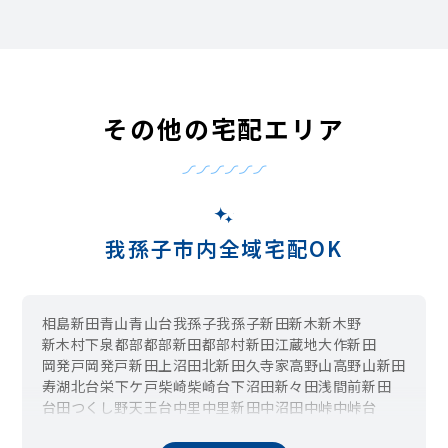
その他の宅配エリア
我孫子市内全域宅配OK
相島新田
青山
青山台
我孫子
我孫子新田
新木
新木野
新木村下
泉
都部
都部新田
都部村新田
江蔵地
大作新田
岡発戸
岡発戸新田
上沼田
北新田
久寺家
高野山
高野山新田
寿
湖北台
栄
下ケ戸
柴崎
柴崎台
下沼田
新々田
浅間前新田
台田
つくし野
天王台
中里
中里新田
中沼田
中峠
中峠台
中峠村下
並木
根戸
根戸新田
白山
東我孫子
日の出
日秀