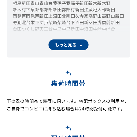
相島新田
青山
青山台
我孫子
我孫子新田
新木
新木野
新木村下
泉
都部
都部新田
都部村新田
江蔵地
大作新田
岡発戸
岡発戸新田
上沼田
北新田
久寺家
高野山
高野山新田
寿
湖北台
栄
下ケ戸
柴崎
柴崎台
下沼田
新々田
浅間前新田
台田
つくし野
天王台
中里
中里新田
中沼田
中峠
中峠台
中峠村下
並木
根戸
根戸新田
白山
東我孫子
日の出
日秀
日秀新田
布佐
布佐下新田
布佐酉町
布佐平和台
布施
布施下
もっと見る
船戸
古戸
弁天下
本町
三河屋新田
緑
南青山
南新木
都
呼塚新田
若松
集荷時間帯
下の表の時間帯で集荷に伺います。
宅配ボックスの利用や、
ご自身でコンビニに持ち込む場合は24時間受付可能です。