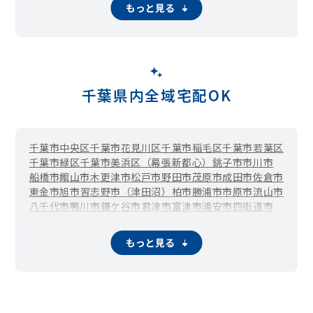
日秀新田
布佐
布佐下新田
布佐酉町
布佐平和台
布施
布施下
もっと見る
船戸
古戸
弁天下
本町
三河屋新田
緑
南青山
南新木
都
呼塚新田
若松
千葉県内全域宅配OK
千葉市中央区
千葉市花見川区
千葉市稲毛区
千葉市若葉区
千葉市緑区
千葉市美浜区（幕張新都心）
銚子市
市川市
船橋市
館山市
木更津市
松戸市
野田市
茂原市
成田市
佐倉市
東金市
旭市
習志野市（津田沼）
柏市
勝浦市
市原市
流山市
八千代市
鴨川市
鎌ケ谷市
君津市
富津市
浦安市
四街道市
袖ケ浦市
八街市
印西市
白井市
富里市
南房総市
匝瑳市
香取市
山武市
いすみ市
大網白里市
酒々井町
栄町
神崎町
もっと見る
多古町
東庄町
九十九里町
芝山町
横芝光町
一宮町
睦沢町
長生村
白子町
長柄町
長南町
大多喜町
御宿町
鋸南町