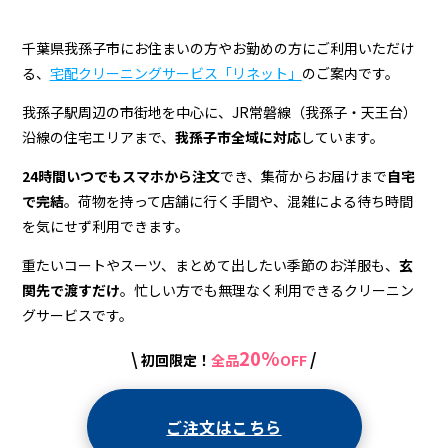
グ
千葉県我孫子市にお住まいの方やお勤めの方にご利用いただけ
る、
宅配クリーニングサービス「リネット」
のご案内です。
我孫子駅周辺の市街地を中心に、JR常磐線（我孫子・天王台）
沿線の住宅エリアまで、
我孫子市全域に対応
しています。
24時間いつでもスマホから注文
でき、集荷からお届けまで
自宅
で完結
。荷物を持って店舗に行く手間や、混雑による待ち時間
を気にせず利用できます。
重たいコートやスーツ、まとめて出したい季節のお洋服も、
玄
関先で渡すだけ
。忙しい方でも無理なく利用できるクリーニン
グサービスです。
20%
\
/
初回限定！
全品
OFF
ご注文はこちら