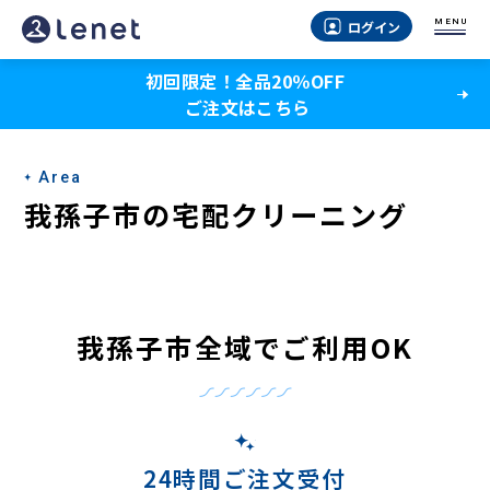
我
MENU
ログイン
孫
初回限定！全品20％OFF
子
ご注文はこちら
市
の
Area
宅
我孫子市の宅配クリーニング
配
ク
リ
我孫子市全域でご利用OK
ー
ニ
ン
24時間ご注文受付