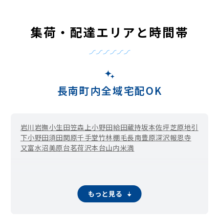
集荷・配達エリアと時間帯
長南町内全域宅配OK
岩川
岩撫
小生田
笠森
上小野田
給田
蔵持
坂本
佐坪
芝原
地引
下小野田
須田
関原
千手堂
竹林
棚毛
長南
豊原
深沢
報恩寺
又富
水沼
美原台
茗荷沢
本台
山内
米満
もっと見る