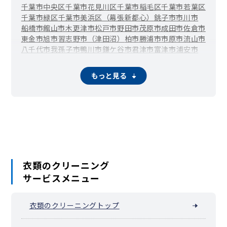
千葉市中央区
千葉市花見川区
千葉市稲毛区
千葉市若葉区
千葉市緑区
千葉市美浜区（幕張新都心）
銚子市
市川市
船橋市
館山市
木更津市
松戸市
野田市
茂原市
成田市
佐倉市
東金市
旭市
習志野市（津田沼）
柏市
勝浦市
市原市
流山市
八千代市
我孫子市
鴨川市
鎌ケ谷市
君津市
富津市
浦安市
四街道市
袖ケ浦市
八街市
印西市
白井市
富里市
南房総市
匝瑳市
香取市
山武市
いすみ市
大網白里市
酒々井町
栄町
もっと見る
神崎町
多古町
東庄町
九十九里町
芝山町
横芝光町
一宮町
睦沢町
長生村
白子町
長柄町
大多喜町
御宿町
鋸南町
衣類のクリーニング
サービスメニュー
衣類のクリーニングトップ