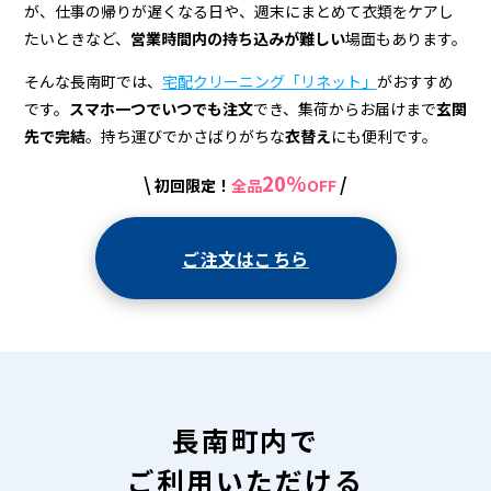
宅
が、仕事の帰りが遅くなる日や、週末にまとめて衣類をケアし
配
たいときなど、
営業時間内の持ち込みが難しい
場面もあります。
ク
そんな長南町では、
宅配クリーニング「リネット」
がおすすめ
リ
です。
スマホ一つでいつでも注文
でき、集荷からお届けまで
玄関
先で完結
。持ち運びでかさばりがちな
衣替え
にも便利です。
ー
20%
\
/
初回限定！
全品
OFF
ニ
ン
ご注文はこちら
グ
長南町内で
ご利用いただける