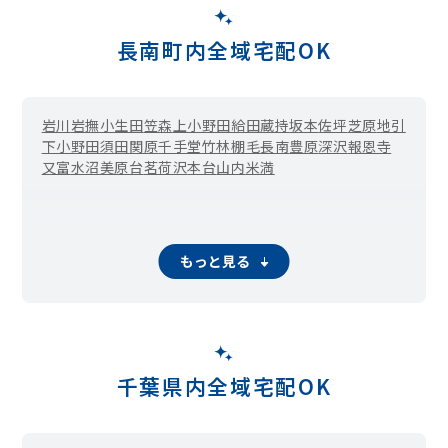
長南町内全域宅配OK
岩川
岩撫
小生田
笠森
上小野田
給田
蔵持
坂本
佐坪
芝原
地引
下小野田
須田
関原
千手堂
竹林
棚毛
長南
豊原
深沢
報恩寺
又富
水沼
美原台
茗荷沢
本台
山内
米満
もっと見る
千葉県内全域宅配OK