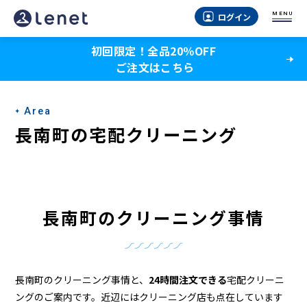
長
MENU
ログイン
南
初回限定！全品20％OFF
町
ご注文はこちら
の
ク
Area
リ
長南町の宅配クリーニング
ー
ニ
ン
長南町のクリーニング事情
グ
店
＆
長南町のクリーニング事情と、
24時間注文できる
宅配クリーニ
ングのご案内です。近辺にはクリーニング店も点在しています