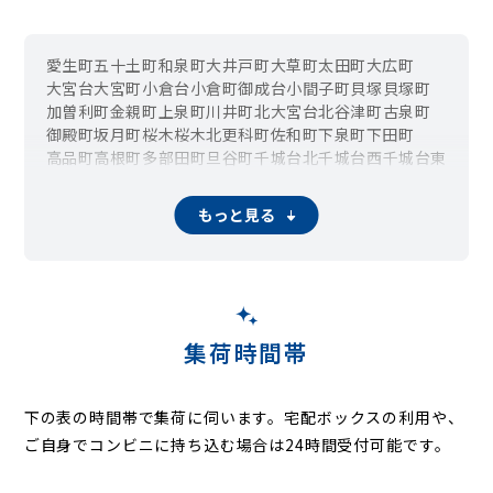
愛生町
五十土町
和泉町
大井戸町
大草町
太田町
大広町
大宮台
大宮町
小倉台
小倉町
御成台
小間子町
貝塚
貝塚町
加曽利町
金親町
上泉町
川井町
北大宮台
北谷津町
古泉町
御殿町
坂月町
桜木
桜木北
更科町
佐和町
下泉町
下田町
高品町
高根町
多部田町
旦谷町
千城台北
千城台西
千城台東
千城台南
都賀
都賀の台
殿台町
富田町
中田町
中野町
西都賀
野呂町
原町
東寺山町
みつわ台
源町
谷当町
若松台
若松町
もっと見る
集荷時間帯
下の表の時間帯で集荷に伺います。
宅配ボックスの利用や、
ご自身でコンビニに持ち込む場合は24時間受付可能です。