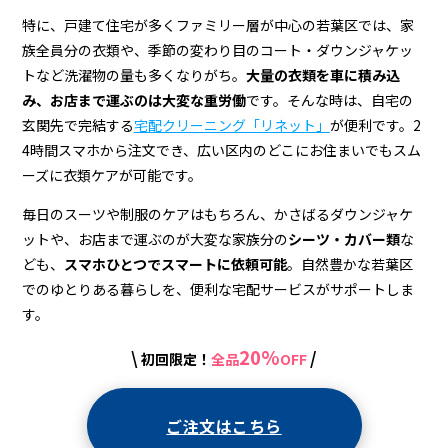
特に、戸建て住宅が多くファミリー層が中心の若葉区では、家
族全員分の衣類や、季節の変わり目のコート・ダウンジャケッ
トなど洗濯物の量も多くなりがち。
大量の衣類を車に積み込
み、お店まで運ぶのは大変な重労働
です。そんな時は、自宅の
玄関先で完結する
宅配クリーニング「リネット」
が便利です。2
4時間スマホから注文でき、広い区内のどこにお住まいでもスム
ーズに衣類ケアが可能です。
毎日のスーツや制服のケアはもちろん、かさばるダウンジャケ
ットや、お店まで運ぶのが大変な家族分の
シーツ・カバー類
な
ども、
スマホひとつでスマートに依頼可能
。自然豊かな若葉区
でのゆとりある暮らしを、便利な宅配サービスがサポートしま
す。
20%
\
/
初回限定！
全品
OFF
ご注文はこちら