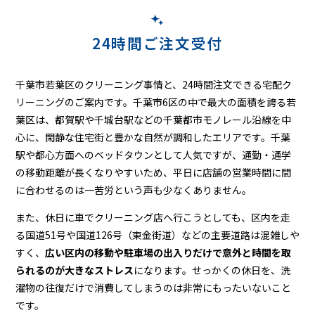
ニ
ン
24時間ご注文受付
グ
千葉市若葉区のクリーニング事情と、24時間注文できる宅配ク
リーニングのご案内です。千葉市6区の中で最大の面積を誇る若
葉区は、都賀駅や千城台駅などの千葉都市モノレール沿線を中
心に、閑静な住宅街と豊かな自然が調和したエリアです。千葉
駅や都心方面へのベッドタウンとして人気ですが、通勤・通学
の移動距離が長くなりやすいため、平日に店舗の営業時間に間
に合わせるのは一苦労という声も少なくありません。
また、休日に車でクリーニング店へ行こうとしても、区内を走
る国道51号や国道126号（東金街道）などの主要道路は混雑しや
すく、
広い区内の移動や駐車場の出入りだけで意外と時間を取
られるのが大きなストレス
になります。せっかくの休日を、洗
濯物の往復だけで消費してしまうのは非常にもったいないこと
です。