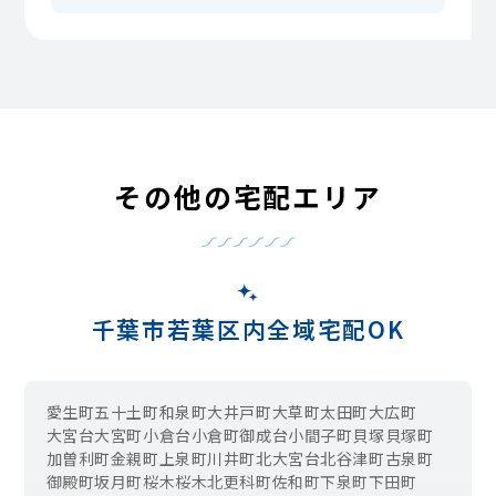
その他の宅配エリア
千葉市若葉区内全域宅配OK
愛生町
五十土町
和泉町
大井戸町
大草町
太田町
大広町
大宮台
大宮町
小倉台
小倉町
御成台
小間子町
貝塚
貝塚町
加曽利町
金親町
上泉町
川井町
北大宮台
北谷津町
古泉町
御殿町
坂月町
桜木
桜木北
更科町
佐和町
下泉町
下田町