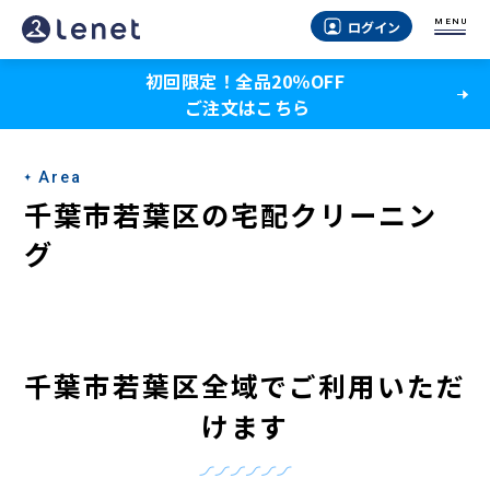
千
MENU
ログイン
葉
初回限定！全品20％OFF
市
ご注文はこちら
若
葉
Area
区
千葉市若葉区の宅配クリーニン
の
グ
宅
配
ク
千葉市若葉区全域でご利用いただ
リ
けます
ー