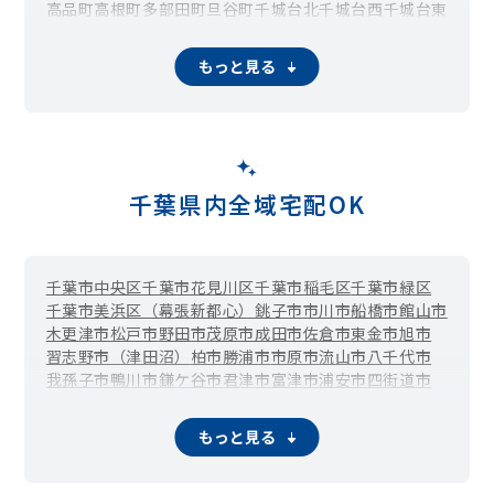
高品町
高根町
多部田町
旦谷町
千城台北
千城台西
千城台東
千城台南
都賀
都賀の台
殿台町
富田町
中田町
中野町
西都賀
野呂町
原町
東寺山町
みつわ台
源町
谷当町
若松台
若松町
もっと見る
千葉県内全域宅配OK
千葉市中央区
千葉市花見川区
千葉市稲毛区
千葉市緑区
千葉市美浜区（幕張新都心）
銚子市
市川市
船橋市
館山市
木更津市
松戸市
野田市
茂原市
成田市
佐倉市
東金市
旭市
習志野市（津田沼）
柏市
勝浦市
市原市
流山市
八千代市
我孫子市
鴨川市
鎌ケ谷市
君津市
富津市
浦安市
四街道市
袖ケ浦市
八街市
印西市
白井市
富里市
南房総市
匝瑳市
香取市
山武市
いすみ市
大網白里市
酒々井町
栄町
神崎町
もっと見る
多古町
東庄町
九十九里町
芝山町
横芝光町
一宮町
睦沢町
長生村
白子町
長柄町
長南町
大多喜町
御宿町
鋸南町