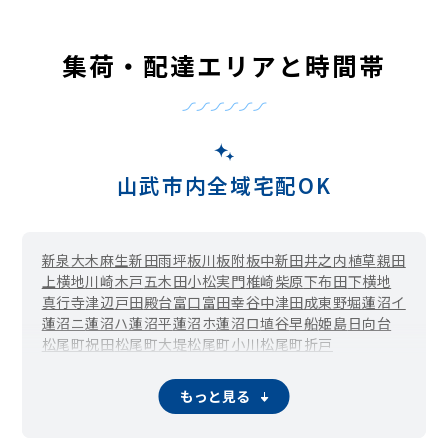
集荷・配達エリアと時間帯
山武市内全域宅配OK
新泉
大木
麻生新田
雨坪
板川
板附
板中新田
井之内
植草
親田
上横地
川崎
木戸
五木田
小松
実門
椎崎
柴原
下布田
下横地
真行寺
津辺
戸田
殿台
富口
富田幸谷
中津田
成東
野堀
蓮沼イ
蓮沼ニ
蓮沼ハ
蓮沼平
蓮沼ホ
蓮沼ロ
埴谷
早船
姫島
日向台
松尾町祝田
松尾町大堤
松尾町小川
松尾町折戸
松尾町借毛本郷
松尾町蕪木
松尾町上大蔵
松尾町金尾
松尾町木刀
松尾町五反田
松尾町古和
松尾町猿尾
もっと見る
松尾町下大蔵
松尾町下野
松尾町下之郷
松尾町高富
松尾町武野里
松尾町田越
松尾町八田
松尾町引越