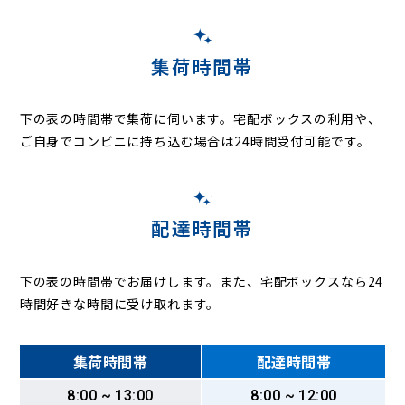
松尾町広根
松尾町富士見台
松尾町松尾
松尾町水深
松尾町本柏
松尾町本水深
松尾町谷津
松尾町山室
美杉野
武勝
本須賀
森
矢部
湯坂
麻生
五反田
下之郷
松尾
集荷時間帯
下の表の時間帯で集荷に伺います。
宅配ボックスの利用や、
ご自身でコンビニに持ち込む場合は24時間受付可能です。
配達時間帯
下の表の時間帯でお届けします。また、宅配ボックスなら24
時間好きな時間に受け取れます。
集荷時間帯
配達時間帯
8:00 ~ 13:00
8:00 ~ 12:00