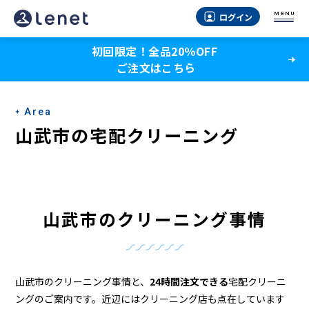
山
MENU
ログイン
武
初回限定！全品20％OFF
市
ご注文はこちら
の
ク
Area
リ
山武市の宅配クリーニング
ー
ニ
ン
山武市のクリーニング事情
グ
店
＆
山武市のクリーニング事情と、
24時間注文できる
宅配クリーニ
ングのご案内です。近辺にはクリーニング店も点在しています