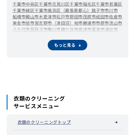
千葉市中央区
千葉市花見川区
千葉市稲毛区
千葉市若葉区
千葉市緑区
千葉市美浜区（幕張新都心）
銚子市
市川市
船橋市
館山市
木更津市
松戸市
野田市
茂原市
成田市
佐倉市
東金市
旭市
習志野市（津田沼）
柏市
勝浦市
市原市
流山市
八千代市
我孫子市
鴨川市
鎌ケ谷市
君津市
富津市
浦安市
四街道市
袖ケ浦市
八街市
印西市
白井市
富里市
南房総市
匝瑳市
香取市
いすみ市
大網白里市
酒々井町
栄町
神崎町
もっと見る
多古町
東庄町
九十九里町
芝山町
横芝光町
一宮町
睦沢町
長生村
白子町
長柄町
長南町
大多喜町
御宿町
鋸南町
衣類のクリーニング
サービスメニュー
衣類のクリーニングトップ