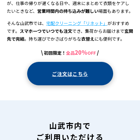
宅
が、仕事の帰りが遅くなる日や、週末にまとめて衣類をケアし
配
たいときなど、
営業時間内の持ち込みが難しい
場面もあります。
ク
そんな山武市では、
宅配クリーニング「リネット」
がおすすめ
リ
です。
スマホ一つでいつでも注文
でき、集荷からお届けまで
玄関
先で完結
。持ち運びでかさばりがちな
衣替え
にも便利です。
ー
20%
\
/
初回限定！
全品
OFF
ニ
ン
ご注文はこちら
グ
山武市内で
ご利用いただける