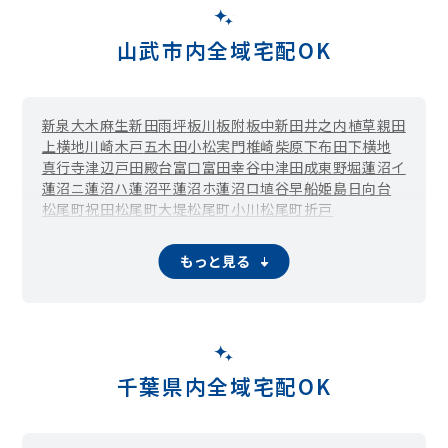
山武市内全域宅配OK
新泉
大木
麻生新田
雨坪
板川
板附
板中新田
井之内
植草
親田
上横地
川崎
木戸
五木田
小松
実門
椎崎
柴原
下布田
下横地
真行寺
津辺
戸田
殿台
富口
富田幸谷
中津田
成東
野堀
蓮沼イ
蓮沼ニ
蓮沼ハ
蓮沼平
蓮沼ホ
蓮沼ロ
埴谷
早船
姫島
日向台
松尾町祝田
松尾町大堤
松尾町小川
松尾町折戸
松尾町借毛本郷
松尾町蕪木
松尾町上大蔵
松尾町金尾
松尾町木刀
松尾町五反田
松尾町古和
松尾町猿尾
もっと見る
松尾町下大蔵
松尾町下野
松尾町下之郷
松尾町高富
松尾町武野里
松尾町田越
松尾町八田
松尾町引越
松尾町広根
松尾町富士見台
松尾町松尾
松尾町水深
松尾町本柏
松尾町本水深
松尾町谷津
松尾町山室
美杉野
武勝
本須賀
森
矢部
湯坂
麻生
五反田
下之郷
松尾
千葉県内全域宅配OK