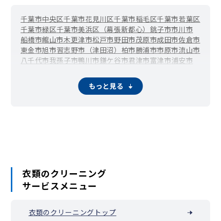
千葉市中央区
千葉市花見川区
千葉市稲毛区
千葉市若葉区
千葉市緑区
千葉市美浜区（幕張新都心）
銚子市
市川市
船橋市
館山市
木更津市
松戸市
野田市
茂原市
成田市
佐倉市
東金市
旭市
習志野市（津田沼）
柏市
勝浦市
市原市
流山市
八千代市
我孫子市
鴨川市
鎌ケ谷市
君津市
富津市
浦安市
四街道市
袖ケ浦市
八街市
印西市
白井市
富里市
南房総市
匝瑳市
香取市
山武市
いすみ市
大網白里市
栄町
神崎町
もっと見る
多古町
東庄町
九十九里町
芝山町
横芝光町
一宮町
睦沢町
長生村
白子町
長柄町
長南町
大多喜町
御宿町
鋸南町
衣類のクリーニング
サービスメニュー
衣類のクリーニングトップ