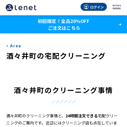
酒々
MENU
ログイン
井
初回限定！全品20％OFF
町
ご注文はこちら
の
ク
Area
リ
酒々井町の宅配クリーニング
ー
ニ
ン
酒々井町のクリーニング事情
グ
店
＆
酒々井町のクリーニング事情と、
24時間注文できる
宅配クリー
ニングのご案内です。近辺にはクリーニング店も点在していま