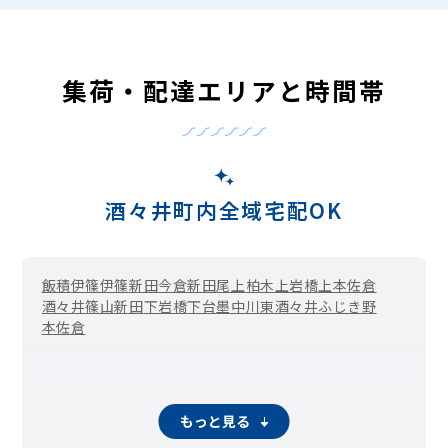
集荷・配達エリアと時間帯
酒々井町内全域宅配OK
飯積
伊篠
伊篠新田
今倉新田
尾上
柏木
上岩橋
上本佐倉
酒々井
篠山新田
下岩橋
下台
墨
中川
東酒々井
ふじき野
本佐倉
もっと見る