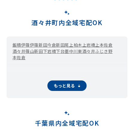
酒々井町内全域宅配OK
飯積
伊篠
伊篠新田
今倉新田
尾上
柏木
上岩橋
上本佐倉
酒々井
篠山新田
下岩橋
下台
墨
中川
東酒々井
ふじき野
本佐倉
もっと見る
千葉県内全域宅配OK