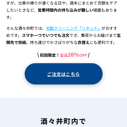
宅
すが、仕事の帰りが遅くなる日や、週末にまとめて衣類をケア
配
したいときなど、
営業時間内の持ち込みが難しい
場面もありま
す。
ク
リ
そんな酒々井町では、
宅配クリーニング「リネット」
がおすす
めです。
スマホ一つでいつでも注文
でき、集荷からお届けまで
玄
ー
関先で完結
。持ち運びでかさばりがちな
衣替え
にも便利です。
ニ
20%
\
/
初回限定！
全品
OFF
ン
グ
ご注文はこちら
酒々井町内で