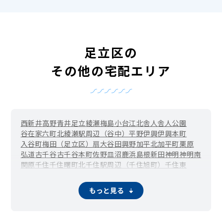
足立区の
その他の宅配エリア
西新井
高野
青井
足立
綾瀬
梅島
小台
江北
舎人
舎人公園
谷在家
六町
北綾瀬駅周辺（谷中）
平野
伊興
伊興本町
入谷町
梅田（足立区）
扇
大谷田
興野
加平
北加平町
栗原
弘道
古千谷
古千谷本町
佐野
皿沼
鹿浜
島根
新田
神明
神明南
関原
千住
千住曙町
北千住駅周辺（千住旭町）
千住東
千住大川町
千住河原町
千住寿町
千住桜木
千住関屋町
千住龍田町
千住中居町
千住仲町
千住橋戸町
千住緑町
もっと見る
千住宮元町
千住元町
千住柳町
竹の塚
辰沼
中央本町
椿
東和
舎人町
中川
西綾瀬
西新井駅周辺（西新井栄町）
西新井本町
西伊興
西伊興町
西加平
西竹の塚
西保木間
花畑