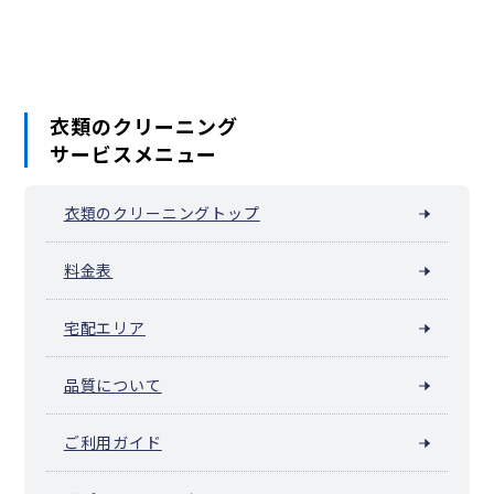
東綾瀬
東伊興
東保木間
東六月町
一ツ家
日ノ出町
保木間
保塚町
堀之内
南花畑
宮城
六木
本木
本木東町
本木西町
本木南町
本木北町
柳原
六月
衣類のクリーニング
サービスメニュー
衣類のクリーニングトップ
料金表
宅配エリア
品質について
ご利用ガイド