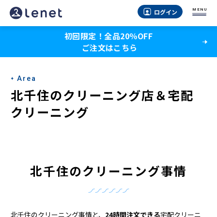
北
MENU
ログイン
千
初回限定！全品20％OFF
住
ご注文はこちら
の
ク
Area
リ
北千住のクリーニング店＆宅配
ー
クリーニング
ニ
ン
グ
北千住のクリーニング事情
店
＆
北千住のクリーニング事情と、
24時間注文できる
宅配クリーニ