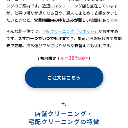
宅
ングのご案内です。近辺にはクリーニング店も点在しています
配
が、仕事の帰りが遅くなる日や、週末にまとめて衣類をケアし
ク
たいときなど、
営業時間内の持ち込みが難しい
場面もあります。
リ
そんな北千住では、
宅配クリーニング「リネット」
がおすすめ
です。
スマホ一つでいつでも注文
でき、集荷からお届けまで
玄関
ー
先で完結
。持ち運びでかさばりがちな
衣替え
にも便利です。
ニ
20%
\
/
初回限定！
全品
OFF
ン
グ
ご注文はこちら
店舗クリーニング・
宅配クリーニングの特徴