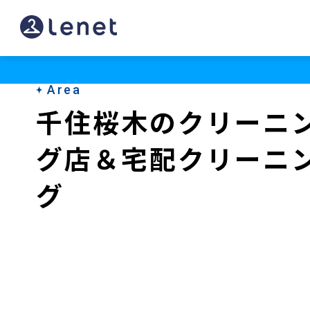
千
住
桜
Area
木
千住桜木のクリーニ
の
グ店＆宅配クリーニ
ク
リ
グ
ー
ニ
ン
グ