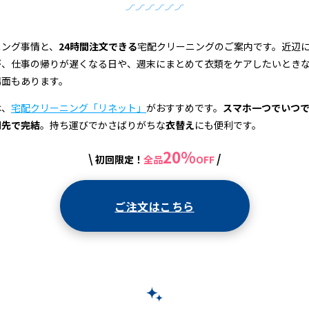
ニング事情と、
24時間注文できる
宅配クリーニングのご案内です。近辺
が、仕事の帰りが遅くなる日や、週末にまとめて衣類をケアしたいとき
場面もあります。
は、
宅配クリーニング「リネット」
がおすすめです。
スマホ一つでいつ
関先で完結
。持ち運びでかさばりがちな
衣替え
にも便利です。
20%
\
/
初回限定！
全品
OFF
ご注文はこちら