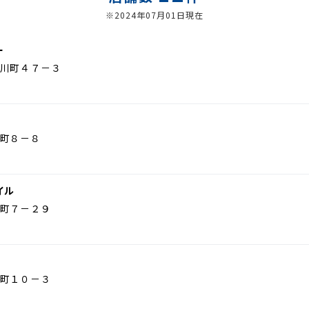
※2024年07月01日現在
ー
川町４７－３
町８－８
イル
町７－２９
町１０－３