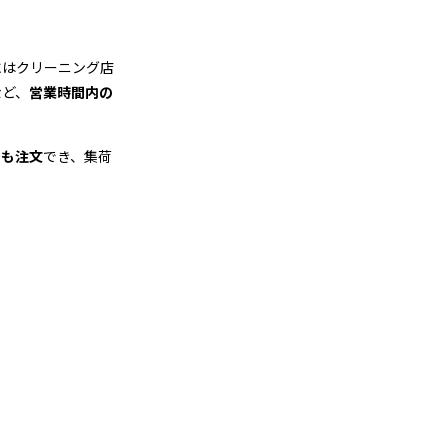
にはクリーニング店
など、
営業時間内の
でも注文
でき、集荷