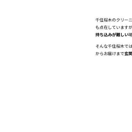
店
＆
千住桜木のクリー
宅
も点在しています
持ち込みが難しい
配
そんな千住桜木で
ク
からお届けまで
玄
リ
ー
ニ
ン
グ