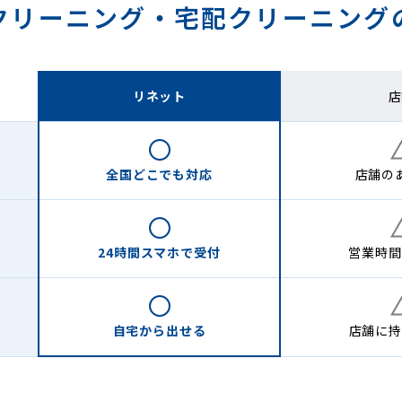
クリーニング・
宅配クリーニング
リネット
店
全国どこでも
対応
店舗の
24時間
スマホで受付
営業時間
自宅から
出せる
店舗に
持