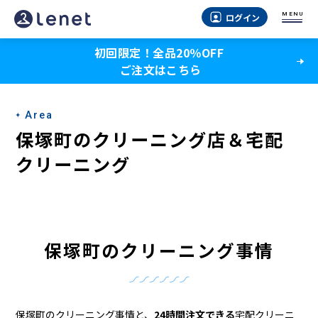
保
MENU
ログイン
木
初回限定！全品20％OFF
間
ご注文はこちら
の
ク
Area
リ
保塚町のクリーニング店＆宅配
ー
クリーニング
ニ
ン
グ
保塚町のクリーニング事情
店
＆
保塚町のクリーニング事情と、
24時間注文できる
宅配クリーニ