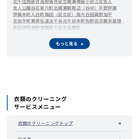
北千住
西新井
高野
青井
足立
綾瀬
梅島
小台
江北
舎人
舎人公園
谷在家
六町
北綾瀬駅周辺（谷中）
平野
伊興
伊興本町
入谷町
梅田（足立区）
扇
大谷田
興野
加平
北加平町
栗原
弘道
古千谷
古千谷本町
佐野
皿沼
鹿浜
島根
新田
神明
神明南
関原
千住
千住曙町
北千住駅周辺（千住旭町）
千住東
千住大川町
千住河原町
千住寿町
千住桜木
千住関屋町
千住龍田町
千住中居町
もっと見る
千住仲町
千住橋戸町
千住緑町
千住宮元町
千住元町
千住柳町
竹の塚
辰沼
中央本町
椿
東和
舎人町
中川
西綾瀬
西新井駅周辺（西新井栄町）
西新井本町
西伊興
西伊興町
西加平
西竹の塚
西保木間
花畑
東綾瀬
東伊興
東保木間
東六月町
一ツ家
日ノ出町
保木間
堀之内
南花畑
宮城
六木
本木
本木東町
本木西町
本木南町
本木北町
柳原
六月
衣類のクリーニング
サービスメニュー
衣類のクリーニングトップ