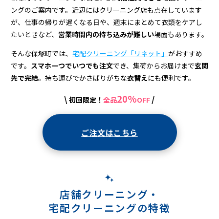
宅
ングのご案内です。近辺にはクリーニング店も点在しています
配
が、仕事の帰りが遅くなる日や、週末にまとめて衣類をケアし
ク
たいときなど、
営業時間内の持ち込みが難しい
場面もあります。
リ
そんな保塚町では、
宅配クリーニング「リネット」
がおすすめ
です。
スマホ一つでいつでも注文
でき、集荷からお届けまで
玄関
ー
先で完結
。持ち運びでかさばりがちな
衣替え
にも便利です。
ニ
20%
\
/
初回限定！
全品
OFF
ン
グ
ご注文はこちら
店舗クリーニング・
宅配クリーニングの特徴