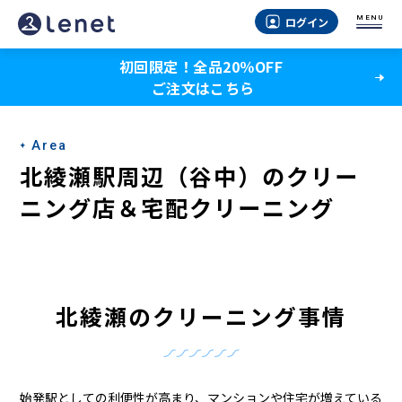
北
MENU
ログイン
綾
初回限定！全品20％OFF
瀬
ご注文はこちら
駅
周
Area
辺
北綾瀬駅周辺（谷中）のクリー
（谷
ニング店＆宅配クリーニング
中）
の
ク
北綾瀬のクリーニング事情
リ
ー
始発駅としての利便性が高まり、マンションや住宅が増えている