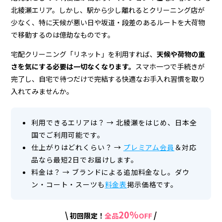
ニ
北綾瀬エリア。しかし、駅から少し離れるとクリーニング店が
ン
少なく、特に天候が悪い日や坂道・段差のあるルートを大荷物
グ
で移動するのは億劫なものです。
店
宅配クリーニング「リネット」を利用すれば、
天候や荷物の重
さを気にする必要は一切なくなります。
スマホ一つで手続きが
＆
完了し、自宅で待つだけで完結する快適なお手入れ習慣を取り
宅
入れてみませんか。
配
ク
利用できるエリアは？
→
北綾瀬をはじめ、日本全
国でご利用可能です。
リ
仕上がりはどれくらい？
→
プレミアム会員
＆対応
ー
品なら最短2日でお届けします。
料金は？
→
ブランドによる追加料金なし。ダウ
ニ
ン・コート・スーツも
料金表
掲示価格です。
ン
グ
20%
\
/
初回限定！
全品
OFF