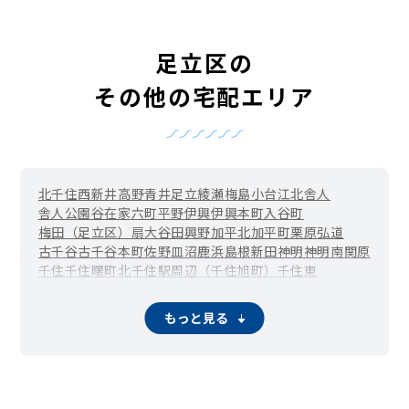
足立区の
その他の宅配エリア
北千住
西新井
高野
青井
足立
綾瀬
梅島
小台
江北
舎人
舎人公園
谷在家
六町
平野
伊興
伊興本町
入谷町
梅田（足立区）
扇
大谷田
興野
加平
北加平町
栗原
弘道
古千谷
古千谷本町
佐野
皿沼
鹿浜
島根
新田
神明
神明南
関原
千住
千住曙町
北千住駅周辺（千住旭町）
千住東
千住大川町
千住河原町
千住寿町
千住桜木
千住関屋町
千住龍田町
千住中居町
千住仲町
千住橋戸町
千住緑町
もっと見る
千住宮元町
千住元町
千住柳町
竹の塚
辰沼
中央本町
椿
東和
舎人町
中川
西綾瀬
西新井駅周辺（西新井栄町）
西新井本町
西伊興
西伊興町
西加平
西竹の塚
西保木間
花畑
東綾瀬
東伊興
東保木間
東六月町
一ツ家
日ノ出町
保木間
保塚町
堀之内
南花畑
宮城
六木
本木
本木東町
本木西町