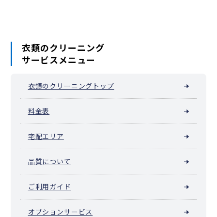
一ツ家
日ノ出町
保木間
保塚町
堀之内
南花畑
宮城
六木
本木
本木東町
本木西町
本木南町
本木北町
柳原
六月
衣類のクリーニング
サービスメニュー
衣類のクリーニングトップ
料金表
宅配エリア
品質について
ご利用ガイド
オプションサービス