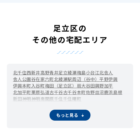
足立区の
その他の宅配エリア
北千住
西新井
高野
青井
足立
綾瀬
梅島
小台
江北
舎人
舎人公園
谷在家
六町
北綾瀬駅周辺（谷中）
平野
伊興
伊興本町
入谷町
梅田（足立区）
扇
大谷田
興野
加平
北加平町
栗原
弘道
古千谷
古千谷本町
佐野
皿沼
鹿浜
島根
新田
神明
神明南
関原
千住
千住曙町
北千住駅周辺（千住旭町）
千住東
千住大川町
千住河原町
千住寿町
千住桜木
千住関屋町
千住龍田町
千住中居町
もっと見る
千住仲町
千住橋戸町
千住緑町
千住宮元町
千住元町
千住柳町
竹の塚
辰沼
中央本町
椿
東和
舎人町
中川
西綾瀬
西新井駅周辺（西新井栄町）
西新井本町
西伊興
西伊興町
西加平
西竹の塚
西保木間
東綾瀬
東伊興
東保木間
東六月町