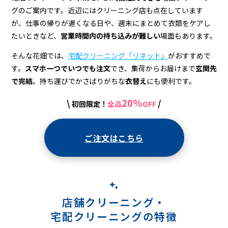
配
グのご案内です。近辺にはクリーニング店も点在しています
ク
が、仕事の帰りが遅くなる日や、週末にまとめて衣類をケアし
リ
たいときなど、
営業時間内の持ち込みが難しい
場面もあります。
ー
そんな花畑では、
宅配クリーニング「リネット」
がおすすめで
す。
スマホ一つでいつでも注文
でき、集荷からお届けまで
玄関先
ニ
で完結
。持ち運びでかさばりがちな
衣替え
にも便利です。
ン
20%
\
/
初回限定！
全品
OFF
グ
ご注文はこちら
店舗クリーニング・
宅配クリーニングの特徴