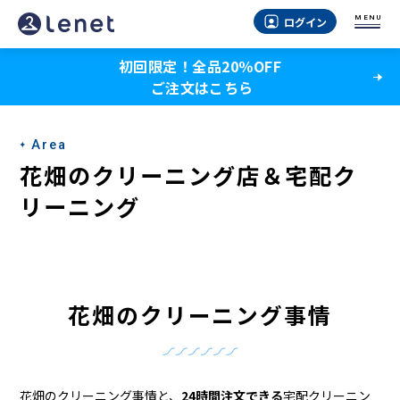
花
MENU
ログイン
畑
初回限定！全品20％OFF
の
ご注文はこちら
ク
リ
Area
ー
花畑のクリーニング店＆宅配ク
ニ
リーニング
ン
グ
店
花畑のクリーニング事情
＆
宅
花畑のクリーニング事情と、
24時間注文できる
宅配クリーニン