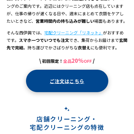
宅
ングのご案内です。近辺にはクリーニング店も点在しています
配
が、仕事の帰りが遅くなる日や、週末にまとめて衣類をケアし
ク
たいときなど、
営業時間内の持ち込みが難しい
場面もあります。
リ
そんな西伊興では、
宅配クリーニング「リネット」
がおすすめ
です。
スマホ一つでいつでも注文
でき、集荷からお届けまで
玄関
ー
先で完結
。持ち運びでかさばりがちな
衣替え
にも便利です。
ニ
20%
\
/
初回限定！
全品
OFF
ン
グ
ご注文はこちら
店舗クリーニング・
宅配クリーニングの特徴