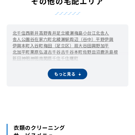
その他の宅配エリア
北千住
西新井
高野
青井
足立
綾瀬
梅島
小台
江北
舎人
舎人公園
谷在家
六町
北綾瀬駅周辺（谷中）
平野
伊興
伊興本町
入谷町
梅田（足立区）
扇
大谷田
興野
加平
北加平町
栗原
弘道
古千谷
古千谷本町
佐野
皿沼
鹿浜
島根
新田
神明
神明南
関原
千住
千住曙町
北千住駅周辺（千住旭町）
千住東
千住大川町
千住河原町
千住寿町
千住桜木
千住関屋町
千住龍田町
千住中居町
もっと見る
千住仲町
千住橋戸町
千住緑町
千住宮元町
千住元町
千住柳町
竹の塚
辰沼
中央本町
椿
東和
舎人町
中川
西綾瀬
西新井駅周辺（西新井栄町）
西新井本町
西伊興町
西加平
西竹の塚
西保木間
花畑
東綾瀬
東伊興
東保木間
東六月町
一ツ家
日ノ出町
保木間
保塚町
堀之内
南花畑
宮城
六木
本木
本木東町
本木西町
本木南町
本木北町
柳原
六月
衣類のクリーニング
サービスメニュー