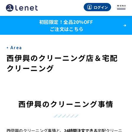
西
MENU
ログイン
伊
初回限定！全品20％OFF
興
ご注文はこちら
の
ク
Area
リ
西伊興のクリーニング店＆宅配
ー
クリーニング
ニ
ン
グ
西伊興のクリーニング事情
店
＆
西伊興のクリーニング事情と、
24時間注文できる
宅配クリーニ