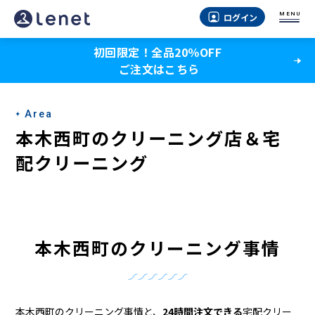
本
MENU
ログイン
木
初回限定！全品20％OFF
西
ご注文はこちら
町
の
Area
ク
本木西町のクリーニング店＆宅
リ
配クリーニング
ー
ニ
ン
本木西町のクリーニング事情
グ
店
本木西町のクリーニング事情と、
24時間注文できる
宅配クリー