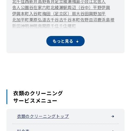
北千住
西新井
高野
青井
足立
綾瀬
梅島
小台
江北
舎人
舎人公園
谷在家
六町
北綾瀬駅周辺（谷中）
平野
伊興
伊興本町
入谷町
梅田（足立区）
扇
大谷田
興野
加平
北加平町
栗原
弘道
古千谷
古千谷本町
佐野
皿沼
鹿浜
島根
新田
神明
神明南
関原
千住
千住曙町
北千住駅周辺（千住旭町）
千住東
千住大川町
千住河原町
千住寿町
千住桜木
千住関屋町
千住龍田町
千住中居町
もっと見る
千住仲町
千住橋戸町
千住緑町
千住宮元町
千住元町
千住柳町
竹の塚
辰沼
中央本町
椿
東和
舎人町
中川
西綾瀬
西新井駅周辺（西新井栄町）
西新井本町
西伊興
西伊興町
西加平
西竹の塚
西保木間
花畑
東綾瀬
東伊興
東保木間
東六月町
一ツ家
日ノ出町
保木間
保塚町
堀之内
南花畑
宮城
六木
本木
本木東町
本木南町
本木北町
柳原
六月
衣類のクリーニング
サービスメニュー
衣類のクリーニングトップ