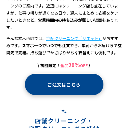
＆
ニングのご案内です。近辺にはクリーニング店も点在していま
宅
すが、仕事の帰りが遅くなる日や、週末にまとめて衣類をケア
配
したいときなど、
営業時間内の持ち込みが難しい
場面もありま
す。
ク
そんな本木西町では、
宅配クリーニング「リネット」
がおすす
リ
めです。
スマホ一つでいつでも注文
でき、集荷からお届けまで
玄
ー
関先で完結
。持ち運びでかさばりがちな
衣替え
にも便利です。
ニ
20%
\
/
初回限定！
全品
OFF
ン
グ
ご注文はこちら
店舗クリーニング・