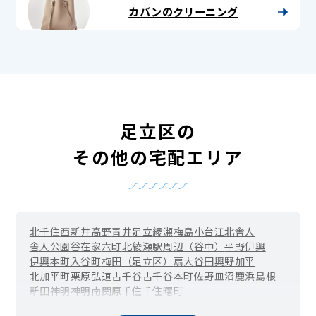
カバンのクリーニング
足立区の
その他の宅配エリア
北千住
西新井
高野
青井
足立
綾瀬
梅島
小台
江北
舎人
舎人公園
谷在家
六町
北綾瀬駅周辺（谷中）
平野
伊興
伊興本町
入谷町
梅田（足立区）
扇
大谷田
興野
加平
北加平町
栗原
弘道
古千谷
古千谷本町
佐野
皿沼
鹿浜
島根
新田
神明
神明南
関原
千住
千住曙町
北千住駅周辺（千住旭町）
千住東
千住大川町
千住河原町