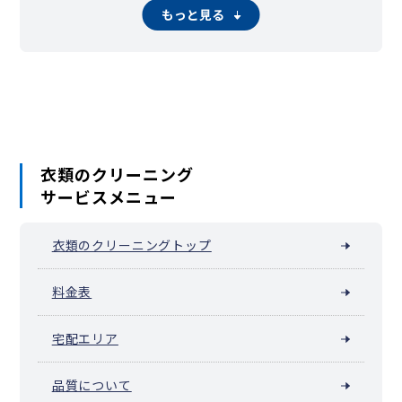
千住寿町
千住桜木
千住関屋町
千住龍田町
千住中居町
もっと見る
千住仲町
千住橋戸町
千住緑町
千住宮元町
千住元町
千住柳町
竹の塚
辰沼
中央本町
椿
東和
舎人町
中川
西綾瀬
西新井駅周辺（西新井栄町）
西新井本町
西伊興
西伊興町
西加平
西竹の塚
西保木間
花畑
東綾瀬
東伊興
東保木間
東六月町
一ツ家
日ノ出町
保木間
保塚町
堀之内
南花畑
六木
本木
本木東町
本木西町
本木南町
本木北町
柳原
六月
衣類のクリーニング
サービスメニュー
衣類のクリーニングトップ
料金表
宅配エリア
品質について