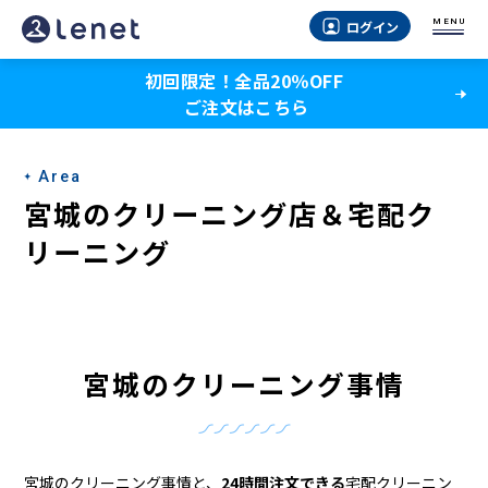
宮
MENU
ログイン
城
初回限定！全品20％OFF
の
ご注文はこちら
ク
リ
Area
ー
宮城のクリーニング店＆宅配ク
ニ
リーニング
ン
グ
店
宮城のクリーニング事情
＆
宅
宮城のクリーニング事情と、
24時間注文できる
宅配クリーニン