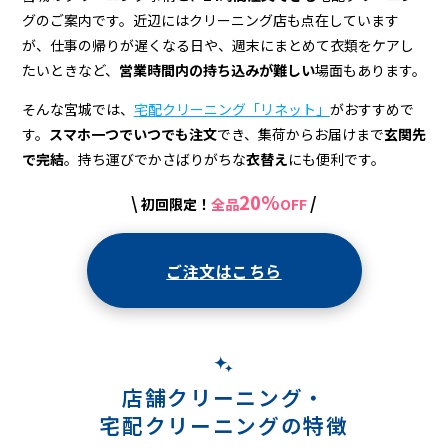
配
グのご案内です。近辺にはクリーニング店も点在しています
ク
が、仕事の帰りが遅くなる日や、週末にまとめて衣類をケアし
リ
たいときなど、
営業時間内の持ち込みが難しい
場面もあります。
ー
そんな宮城では、
宅配クリーニング「リネット」
がおすすめで
す。
スマホ一つでいつでも注文
でき、集荷からお届けまで
玄関先
ニ
で完結
。持ち運びでかさばりがちな
衣替え
にも便利です。
ン
20%
\
/
初回限定！
全品
OFF
グ
ご注文はこちら
店舗クリーニング・
宅配クリーニングの特徴