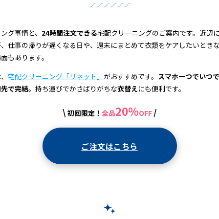
ニング事情と、
24時間注文できる
宅配クリーニングのご案内です。近辺
が、仕事の帰りが遅くなる日や、週末にまとめて衣類をケアしたいとき
場面もあります。
は、
宅配クリーニング「リネット」
がおすすめです。
スマホ一つでいつ
関先で完結
。持ち運びでかさばりがちな
衣替え
にも便利です。
20%
\
/
初回限定！
全品
OFF
ご注文はこちら