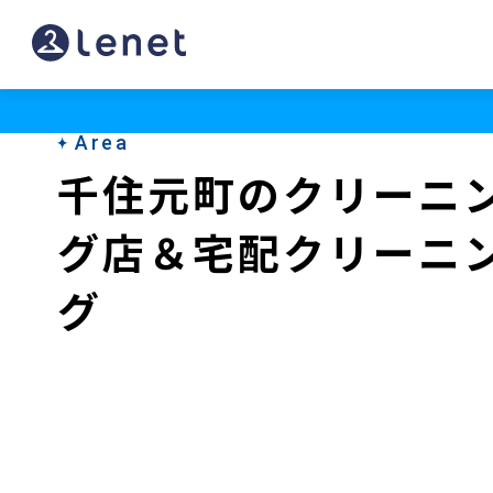
千
住
元
Area
町
千住元町のクリーニ
の
グ店＆宅配クリーニ
ク
リ
グ
ー
ニ
ン
グ