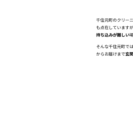
店
＆
千住元町のクリー
宅
も点在しています
持ち込みが難しい
配
そんな千住元町で
ク
からお届けまで
玄
リ
ー
ニ
ン
グ