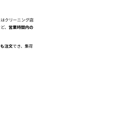
にはクリーニング店
など、
営業時間内の
でも注文
でき、集荷