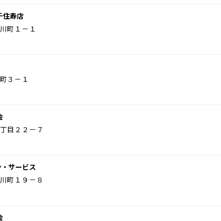
千住寿店
川町１－１
町３－１
会
丁目２２－７
ン・サービス
川町１９－８
会