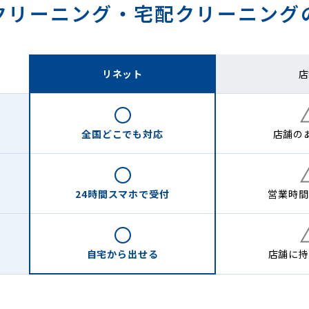
クリーニング・
宅配クリーニング
リネット
店
全国どこでも
対応
店舗の
24時間
スマホで受付
営業時間
自宅から
出せる
店舗に
持