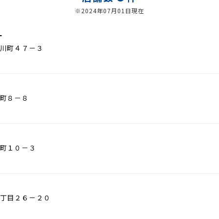
※2024年07月01日現在
ー
川町４７－３
町８－８
町１０－３
丁目２６－２０