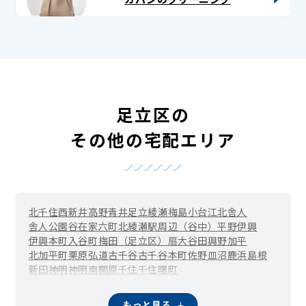
足立区の
その他の宅配エリア
北千住
西新井
高野
青井
足立
綾瀬
梅島
小台
江北
舎人
舎人公園
谷在家
六町
北綾瀬駅周辺（谷中）
平野
伊興
伊興本町
入谷町
梅田（足立区）
扇
大谷田
興野
加平
北加平町
栗原
弘道
古千谷
古千谷本町
佐野
皿沼
鹿浜
島根
新田
神明
神明南
関原
千住
千住曙町
北千住駅周辺（千住旭町）
千住東
千住大川町
千住河原町
千住桜木
千住関屋町
千住龍田町
千住中居町
千住仲町
もっと見る