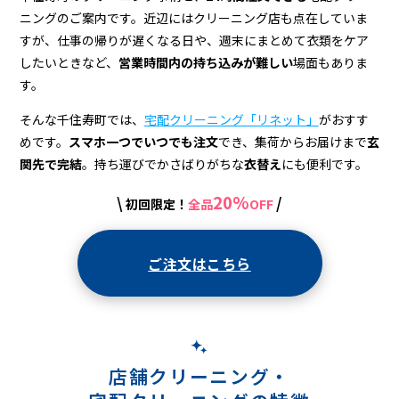
＆
ニングのご案内です。近辺にはクリーニング店も点在していま
宅
すが、仕事の帰りが遅くなる日や、週末にまとめて衣類をケア
配
したいときなど、
営業時間内の持ち込みが難しい
場面もありま
す。
ク
そんな千住寿町では、
宅配クリーニング「リネット」
がおすす
リ
めです。
スマホ一つでいつでも注文
でき、集荷からお届けまで
玄
ー
関先で完結
。持ち運びでかさばりがちな
衣替え
にも便利です。
ニ
20%
\
/
初回限定！
全品
OFF
ン
グ
ご注文はこちら
店舗クリーニング・