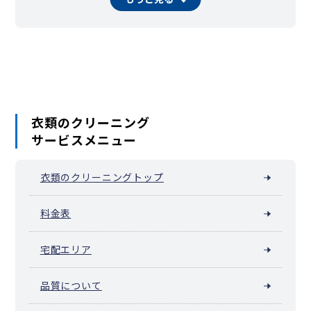
千住橋戸町
千住緑町
千住宮元町
千住元町
千住柳町
竹の塚
辰沼
中央本町
椿
東和
舎人町
中川
西綾瀬
西新井駅周辺（西新井栄町）
西新井本町
西伊興
西伊興町
西加平
西竹の塚
西保木間
花畑
東綾瀬
東伊興
東保木間
東六月町
一ツ家
日ノ出町
保木間
保塚町
堀之内
南花畑
宮城
六木
本木
本木東町
本木西町
本木南町
本木北町
柳原
六月
衣類のクリーニング
サービスメニュー
衣類のクリーニングトップ
料金表
宅配エリア
品質について