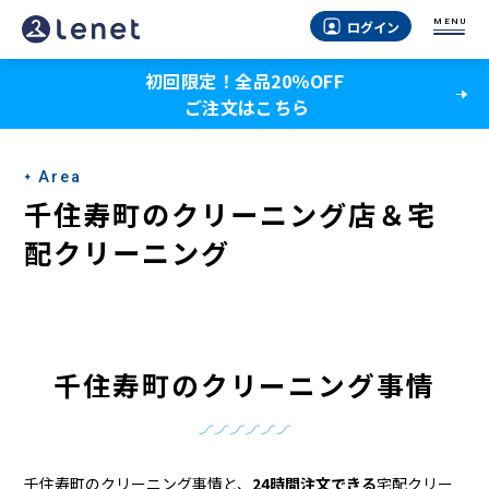
千
MENU
ログイン
住
初回限定！全品20％OFF
寿
ご注文はこちら
町
の
Area
ク
千住寿町のクリーニング店＆宅
リ
配クリーニング
ー
ニ
ン
千住寿町のクリーニング事情
グ
店
千住寿町のクリーニング事情と、
24時間注文できる
宅配クリー