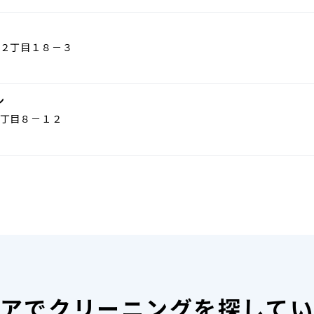
２丁目１８－３
ン
丁目８－１２
アで
クリーニングを探して