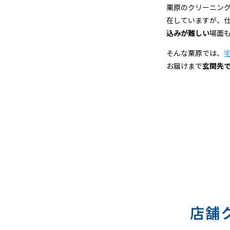
宅
栗原のクリーニン
在していますが、
配
込みが難しい
場面
ク
そんな栗原では、
お届けまで
玄関先
リ
ー
ニ
ン
グ
店舗