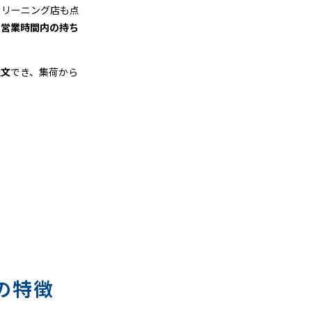
クリーニング店も点
、
営業時間内の持ち
注文
でき、集荷から
の特徴