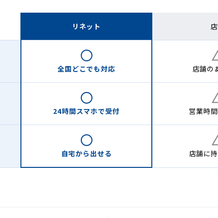
リネット
店
全国どこでも
対応
店舗の
24時間
スマホで受付
営業時間
自宅から
出せる
店舗に
持