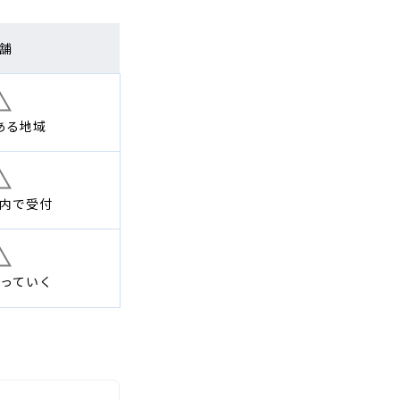
舗
ある地域
内で
受付
っていく