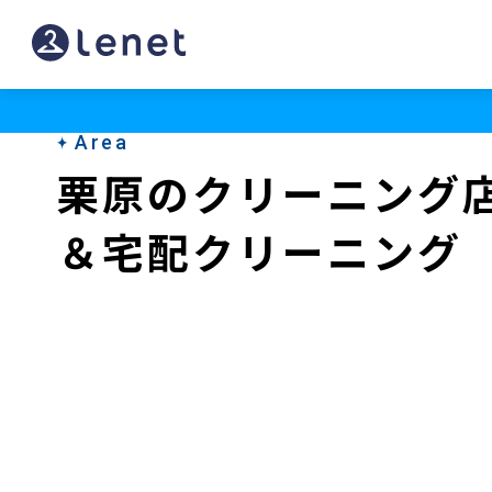
栗
原
の
Area
ク
栗原のクリーニング
リ
＆宅配クリーニング
ー
ニ
ン
グ
店
＆