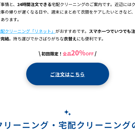
グ事情と、
24時間注文できる
宅配クリーニングのご案内です。近辺には
仕事の帰りが遅くなる日や、週末にまとめて衣類をケアしたいときなど
もあります。
宅配クリーニング「リネット」
がおすすめです。
スマホ一つでいつでも
で完結
。持ち運びでかさばりがちな
衣替え
にも便利です。
20%
\
/
初回限定！
全品
OFF
ご注文はこちら
クリーニング・
宅配クリーニング