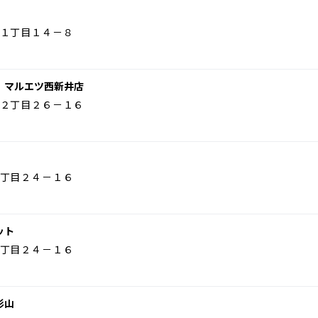
１丁目１４－８
 マルエツ西新井店
２丁目２６－１６
丁目２４－１６
ット
丁目２４－１６
杉山