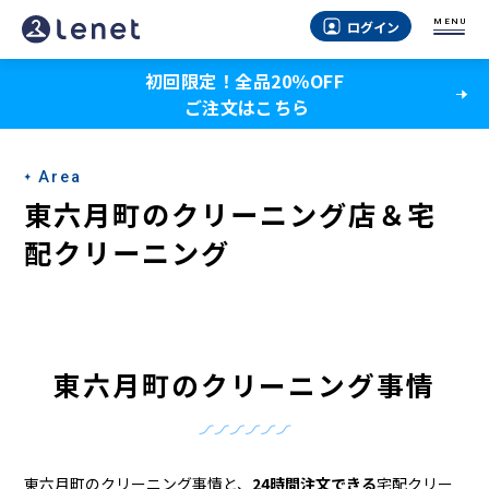
東
MENU
ログイン
六
初回限定！全品20％OFF
月
ご注文はこちら
町
の
Area
ク
東六月町のクリーニング店＆宅
リ
配クリーニング
ー
ニ
ン
東六月町のクリーニング事情
グ
店
東六月町のクリーニング事情と、
24時間注文できる
宅配クリー