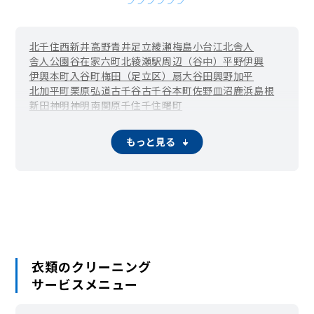
北千住
西新井
高野
青井
足立
綾瀬
梅島
小台
江北
舎人
舎人公園
谷在家
六町
北綾瀬駅周辺（谷中）
平野
伊興
伊興本町
入谷町
梅田（足立区）
扇
大谷田
興野
加平
北加平町
栗原
弘道
古千谷
古千谷本町
佐野
皿沼
鹿浜
島根
新田
神明
神明南
関原
千住
千住曙町
北千住駅周辺（千住旭町）
千住東
千住大川町
千住河原町
千住寿町
千住桜木
千住関屋町
千住龍田町
千住中居町
もっと見る
千住仲町
千住橋戸町
千住緑町
千住宮元町
千住元町
千住柳町
竹の塚
辰沼
中央本町
椿
東和
舎人町
中川
西綾瀬
西新井駅周辺（西新井栄町）
西新井本町
西伊興
西伊興町
西加平
西竹の塚
西保木間
花畑
東綾瀬
東伊興
東保木間
一ツ家
日ノ出町
保木間
保塚町
堀之内
南花畑
宮城
六木
本木
本木東町
本木西町
本木南町
本木北町
柳原
六月
衣類のクリーニング
サービスメニュー