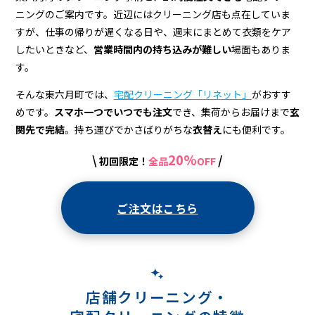
＆
ニングのご案内です。近辺にはクリーニング店も点在していま
宅
すが、仕事の帰りが遅くなる日や、週末にまとめて衣類をケア
配
したいときなど、
営業時間内の持ち込みが難しい
場面もありま
す。
ク
そんな東六月町では、
宅配クリーニング「リネット」
がおすす
リ
めです。
スマホ一つでいつでも注文
でき、集荷からお届けまで
玄
ー
関先で完結
。持ち運びでかさばりがちな
衣替え
にも便利です。
ニ
20%
\
/
初回限定！
全品
OFF
ン
グ
ご注文はこちら
店舗クリーニング・