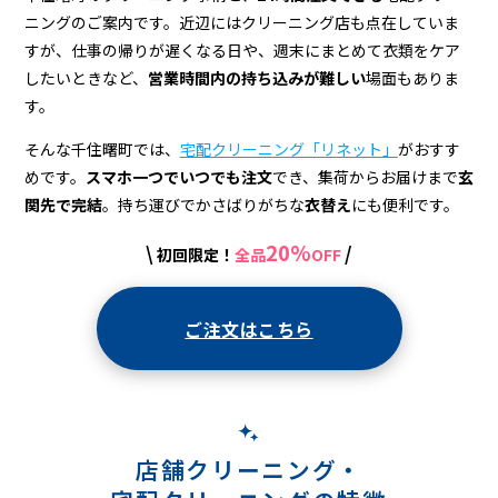
＆
ニングのご案内です。近辺にはクリーニング店も点在していま
宅
すが、仕事の帰りが遅くなる日や、週末にまとめて衣類をケア
配
したいときなど、
営業時間内の持ち込みが難しい
場面もありま
す。
ク
そんな千住曙町では、
宅配クリーニング「リネット」
がおすす
リ
めです。
スマホ一つでいつでも注文
でき、集荷からお届けまで
玄
ー
関先で完結
。持ち運びでかさばりがちな
衣替え
にも便利です。
ニ
20%
\
/
初回限定！
全品
OFF
ン
グ
ご注文はこちら
店舗クリーニング・