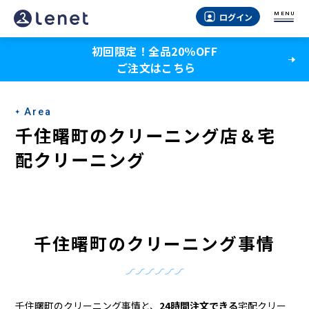
千
MENU
ログイン
住
初回限定！全品20％OFF
曙
ご注文はこちら
町
の
Area
ク
千住曙町のクリーニング店＆宅
リ
配クリーニング
ー
ニ
ン
千住曙町のクリーニング事情
グ
店
千住曙町のクリーニング事情と、
24時間注文できる
宅配クリー