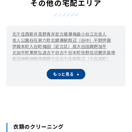
その他の宅配エリア
北千住
西新井
高野
青井
足立
綾瀬
梅島
小台
江北
舎人
舎人公園
谷在家
六町
北綾瀬駅周辺（谷中）
平野
伊興
伊興本町
入谷町
梅田（足立区）
扇
大谷田
興野
加平
北加平町
栗原
弘道
古千谷
古千谷本町
佐野
皿沼
鹿浜
島根
新田
神明
神明南
関原
千住
北千住駅周辺（千住旭町）
千住東
千住大川町
千住河原町
千住寿町
千住桜木
千住関屋町
千住龍田町
千住中居町
千住仲町
千住橋戸町
もっと見る
千住緑町
千住宮元町
千住元町
千住柳町
竹の塚
辰沼
中央本町
椿
東和
舎人町
中川
西綾瀬
西新井駅周辺（西新井栄町）
西新井本町
西伊興
西伊興町
西加平
西竹の塚
西保木間
花畑
東綾瀬
東伊興
東保木間
東六月町
一ツ家
日ノ出町
保木間
保塚町
堀之内
南花畑
宮城
六木
本木
本木東町
本木西町
本木南町
本木北町
柳原
六月
衣類のクリーニング