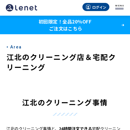
江
MENU
ログイン
北
初回限定！全品20％OFF
の
ご注文はこちら
ク
リ
Area
ー
江北のクリーニング店＆宅配ク
ニ
リーニング
ン
グ
店
江北のクリーニング事情
＆
宅
江北のクリーニング事情と、
24時間注文できる
宅配クリーニン