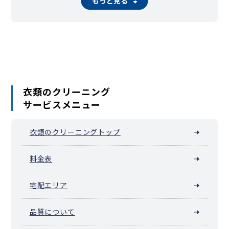
もっと見る
千住宮元町
千住元町
千住柳町
竹の塚
辰沼
中央本町
椿
東和
舎人町
中川
西綾瀬
西新井駅周辺（西新井栄町）
西新井本町
西伊興
西伊興町
西加平
西竹の塚
西保木間
花畑
東綾瀬
東伊興
東保木間
東六月町
一ツ家
日ノ出町
保木間
保塚町
堀之内
南花畑
宮城
六木
本木
本木東町
本木西町
本木南町
本木北町
柳原
六月
衣類のクリーニング
サービスメニュー
衣類のクリーニングトップ
料金表
宅配エリア
品質について