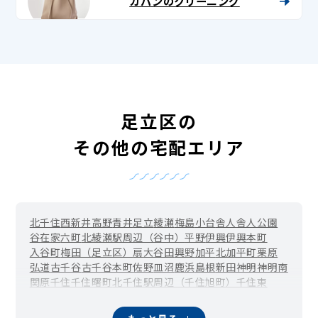
カバンのクリーニング
足立区の
その他の宅配エリア
北千住
西新井
高野
青井
足立
綾瀬
梅島
小台
舎人
舎人公園
谷在家
六町
北綾瀬駅周辺（谷中）
平野
伊興
伊興本町
入谷町
梅田（足立区）
扇
大谷田
興野
加平
北加平町
栗原
弘道
古千谷
古千谷本町
佐野
皿沼
鹿浜
島根
新田
神明
神明南
関原
千住
千住曙町
北千住駅周辺（千住旭町）
千住東
千住大川町
千住河原町
千住寿町
千住桜木
千住関屋町
千住龍田町
千住中居町
千住仲町
千住橋戸町
千住緑町