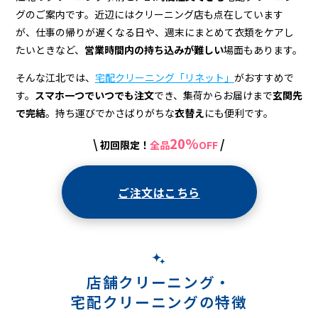
配
グのご案内です。近辺にはクリーニング店も点在しています
ク
が、仕事の帰りが遅くなる日や、週末にまとめて衣類をケアし
リ
たいときなど、
営業時間内の持ち込みが難しい
場面もあります。
ー
そんな江北では、
宅配クリーニング「リネット」
がおすすめで
す。
スマホ一つでいつでも注文
でき、集荷からお届けまで
玄関先
ニ
で完結
。持ち運びでかさばりがちな
衣替え
にも便利です。
ン
20%
\
/
初回限定！
全品
OFF
グ
ご注文はこちら
店舗クリーニング・
宅配クリーニングの特徴