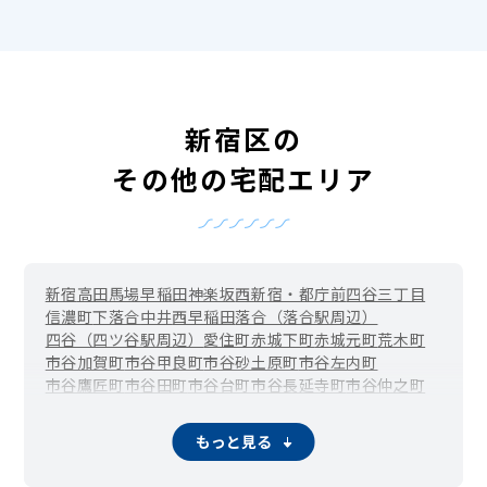
新宿区の
その他の宅配エリア
新宿
高田馬場
早稲田
神楽坂
西新宿・都庁前
四谷三丁目
信濃町
下落合
中井
西早稲田
落合（落合駅周辺）
四谷（四ツ谷駅周辺）
愛住町
赤城下町
赤城元町
荒木町
市谷加賀町
市谷甲良町
市谷砂土原町
市谷左内町
市谷鷹匠町
市谷田町
市谷台町
市谷長延寺町
市谷仲之町
市谷八幡町
市谷船河原町
市谷本村町
市谷薬王寺町
市谷柳町（牛込柳町）
市谷山伏町
岩戸町
榎町
改代町
もっと見る
神楽河岸
霞ケ丘町（国立競技場駅周辺）
片町
歌舞伎町
上落合
河田町
喜久井町
北新宿
北山伏町
細工町
左門町