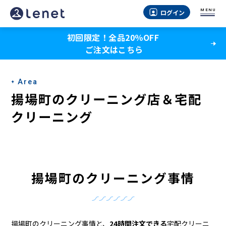
揚
MENU
ログイン
場
初回限定！全品20％OFF
町
ご注文はこちら
の
ク
Area
リ
揚場町のクリーニング店＆宅配
ー
クリーニング
ニ
ン
グ
揚場町のクリーニング事情
店
＆
揚場町のクリーニング事情と、
24時間注文できる
宅配クリーニ