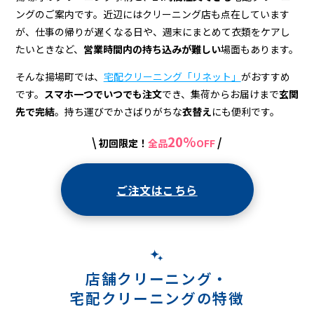
宅
ングのご案内です。近辺にはクリーニング店も点在しています
配
が、仕事の帰りが遅くなる日や、週末にまとめて衣類をケアし
ク
たいときなど、
営業時間内の持ち込みが難しい
場面もあります。
リ
そんな揚場町では、
宅配クリーニング「リネット」
がおすすめ
です。
スマホ一つでいつでも注文
でき、集荷からお届けまで
玄関
ー
先で完結
。持ち運びでかさばりがちな
衣替え
にも便利です。
ニ
20%
\
/
初回限定！
全品
OFF
ン
グ
ご注文はこちら
店舗クリーニング・
宅配クリーニングの特徴