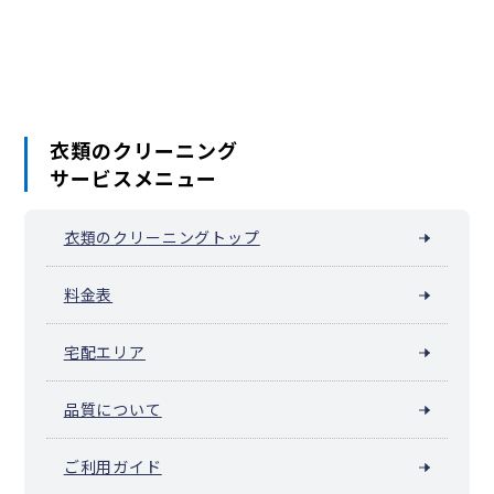
三栄町
下宮比町
白銀町
新小川町
水道町
須賀町
住吉町・曙橋
箪笥町（牛込神楽坂駅周辺）
築地町
津久戸町
筑土八幡町
天神町
戸塚町
富久町
戸山
内藤町
中落合
中里町
中町
納戸町
西落合（落合南長崎駅周辺）
西五軒町
二十騎町
馬場下町
払方町
東榎町
東五軒町
百人町・大久保
袋町
舟町
弁天町
本塩町
南榎町
南町
南元町
衣類のクリーニング
南山伏町
山吹町
矢来町
横寺町
余丁町
四谷坂町
若葉
若松町
サービスメニュー
若宮町
早稲田鶴巻町
早稲田南町
早稲田町
衣類のクリーニングトップ
料金表
宅配エリア
品質について
ご利用ガイド