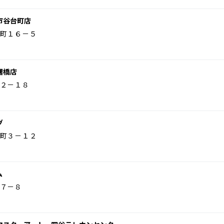
市谷台町店
町１６－５
曙橋店
２－１８
グ
町３－１２
ム
７－８