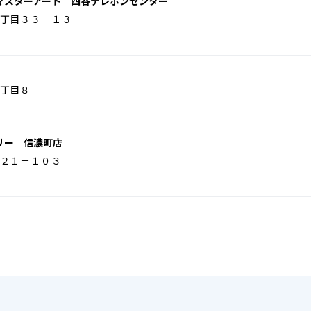
マスターアート 四谷テレホンセンター
丁目３３－１３
丁目８
リー 信濃町店
２１－１０３