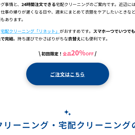
ング事情と、
24時間注文できる
宅配クリーニングのご案内です。近辺に
、仕事の帰りが遅くなる日や、週末にまとめて衣類をケアしたいときな
面もあります。
、
宅配クリーニング「リネット」
がおすすめです。
スマホ一つでいつで
先で完結
。持ち運びでかさばりがちな
衣替え
にも便利です。
20%
\
/
初回限定！
全品
OFF
ご注文はこちら
クリーニング・
宅配クリーニング