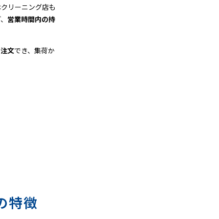
はクリーニング店も
ど、
営業時間内の持
も注文
でき、集荷か
の特徴