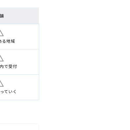
舗
ある地域
内で
受付
っていく