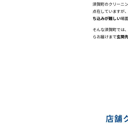
＆
須賀町のクリーニ
点在していますが
宅
ち込みが難しい
場
配
そんな須賀町では
らお届けまで
玄関
ク
リ
ー
ニ
ン
グ
店舗