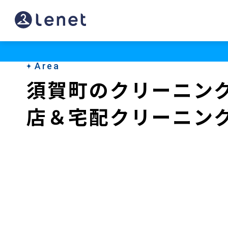
須
賀
町
Area
の
須賀町のクリーニン
ク
店＆宅配クリーニン
リ
ー
ニ
ン
グ
店