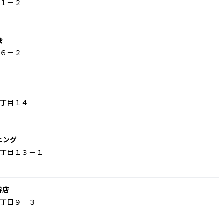
１－２
会
６－２
丁目１４
ニング
丁目１３－１
谷店
丁目９－３