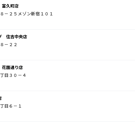
 富久町店
８－２５メゾン新宿１０１
グ 住吉中央店
８－２２
 花園通り店
丁目３０－４
店
丁目６－１