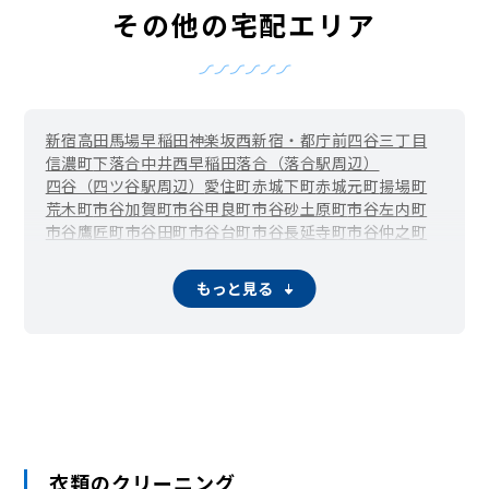
その他の宅配エリア
新宿
高田馬場
早稲田
神楽坂
西新宿・都庁前
四谷三丁目
信濃町
下落合
中井
西早稲田
落合（落合駅周辺）
四谷（四ツ谷駅周辺）
愛住町
赤城下町
赤城元町
揚場町
荒木町
市谷加賀町
市谷甲良町
市谷砂土原町
市谷左内町
市谷鷹匠町
市谷田町
市谷台町
市谷長延寺町
市谷仲之町
市谷八幡町
市谷船河原町
市谷本村町
市谷薬王寺町
市谷柳町（牛込柳町）
市谷山伏町
岩戸町
榎町
改代町
もっと見る
神楽河岸
霞ケ丘町（国立競技場駅周辺）
片町
歌舞伎町
上落合
河田町
喜久井町
北新宿
北山伏町
細工町
左門町
三栄町
下宮比町
白銀町
新小川町
水道町
須賀町
住吉町・曙橋
箪笥町（牛込神楽坂駅周辺）
築地町
津久戸町
筑土八幡町
天神町
戸塚町
富久町
戸山
内藤町
中落合
中里町
中町
納戸町
西落合（落合南長崎駅周辺）
西五軒町
二十騎町
払方町
東榎町
東五軒町
百人町・大久保
袋町
舟町
弁天町
本塩町
南榎町
南町
南元町
南山伏町
山吹町
衣類のクリーニング
矢来町
横寺町
余丁町
四谷坂町
若葉
若松町
若宮町