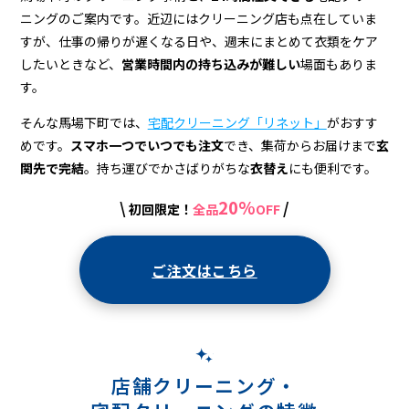
＆
ニングのご案内です。近辺にはクリーニング店も点在していま
宅
すが、仕事の帰りが遅くなる日や、週末にまとめて衣類をケア
配
したいときなど、
営業時間内の持ち込みが難しい
場面もありま
す。
ク
そんな馬場下町では、
宅配クリーニング「リネット」
がおすす
リ
めです。
スマホ一つでいつでも注文
でき、集荷からお届けまで
玄
ー
関先で完結
。持ち運びでかさばりがちな
衣替え
にも便利です。
ニ
20%
\
/
初回限定！
全品
OFF
ン
グ
ご注文はこちら
店舗クリーニング・