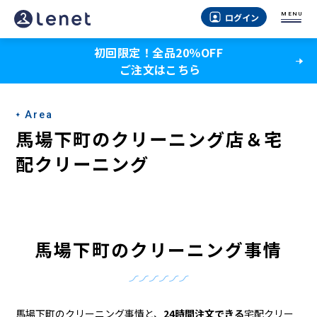
馬
MENU
ログイン
場
初回限定！全品20％OFF
下
ご注文はこちら
町
の
Area
ク
馬場下町のクリーニング店＆宅
リ
配クリーニング
ー
ニ
ン
馬場下町のクリーニング事情
グ
店
馬場下町のクリーニング事情と、
24時間注文できる
宅配クリー