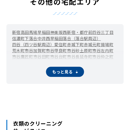
その他の宅配エリア
新宿
高田馬場
早稲田
神楽坂
西新宿・都庁前
四谷三丁目
信濃町
下落合
中井
西早稲田
落合（落合駅周辺）
四谷（四ツ谷駅周辺）
愛住町
赤城下町
赤城元町
揚場町
荒木町
市谷加賀町
市谷甲良町
市谷砂土原町
市谷左内町
市谷鷹匠町
市谷田町
市谷台町
市谷長延寺町
市谷仲之町
市谷八幡町
市谷船河原町
市谷本村町
市谷薬王寺町
市谷柳町（牛込柳町）
市谷山伏町
岩戸町
榎町
改代町
もっと見る
神楽河岸
霞ケ丘町（国立競技場駅周辺）
片町
歌舞伎町
上落合
河田町
喜久井町
北新宿
北山伏町
細工町
左門町
三栄町
下宮比町
白銀町
新小川町
水道町
須賀町
住吉町・曙橋
箪笥町（牛込神楽坂駅周辺）
築地町
津久戸町
筑土八幡町
戸塚町
富久町
戸山
内藤町
中落合
中里町
中町
納戸町
西落合（落合南長崎駅周辺）
西五軒町
二十騎町
馬場下町
払方町
東榎町
東五軒町
百人町・大久保
袋町
舟町
弁天町
本塩町
南榎町
南町
南元町
南山伏町
山吹町
衣類のクリーニング
矢来町
横寺町
余丁町
四谷坂町
若葉
若松町
若宮町
早稲田鶴巻町
早稲田南町
早稲田町