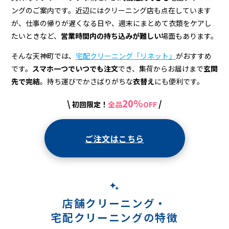
宅
ングのご案内です。近辺にはクリーニング店も点在しています
配
が、仕事の帰りが遅くなる日や、週末にまとめて衣類をケアし
ク
たいときなど、
営業時間内の持ち込みが難しい
場面もあります。
リ
そんな天神町では、
宅配クリーニング「リネット」
がおすすめ
です。
スマホ一つでいつでも注文
でき、集荷からお届けまで
玄関
ー
先で完結
。持ち運びでかさばりがちな
衣替え
にも便利です。
ニ
20%
\
/
初回限定！
全品
OFF
ン
グ
ご注文はこちら
店舗クリーニング・
宅配クリーニングの特徴