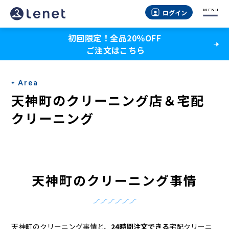
天
MENU
ログイン
神
初回限定！全品20％OFF
町
ご注文はこちら
の
ク
Area
リ
天神町のクリーニング店＆宅配
ー
クリーニング
ニ
ン
グ
天神町のクリーニング事情
店
＆
天神町のクリーニング事情と、
24時間注文できる
宅配クリーニ