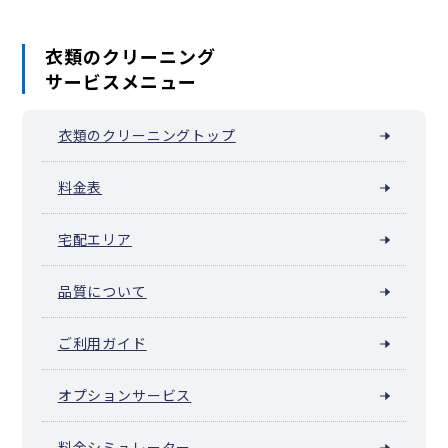
西五軒町
二十騎町
馬場下町
払方町
東榎町
東五軒町
百人町・大久保
袋町
舟町
弁天町
本塩町
南榎町
南町
南元町
衣類のクリーニング
南山伏町
山吹町
矢来町
横寺町
余丁町
四谷坂町
若葉
若松町
サービスメニュー
若宮町
早稲田南町
早稲田町
衣類のクリーニングトップ
料金表
宅配エリア
品質について
ご利用ガイド
オプションサービス
料金シミュレーター