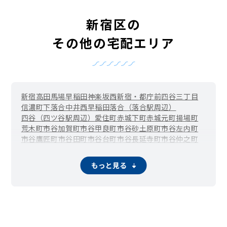
新宿区の
その他の宅配エリア
新宿
高田馬場
早稲田
神楽坂
西新宿・都庁前
四谷三丁目
信濃町
下落合
中井
西早稲田
落合（落合駅周辺）
四谷（四ツ谷駅周辺）
愛住町
赤城下町
赤城元町
揚場町
荒木町
市谷加賀町
市谷甲良町
市谷砂土原町
市谷左内町
市谷鷹匠町
市谷田町
市谷台町
市谷長延寺町
市谷仲之町
市谷八幡町
市谷船河原町
市谷本村町
市谷薬王寺町
市谷柳町（牛込柳町）
市谷山伏町
岩戸町
榎町
改代町
もっと見る
神楽河岸
霞ケ丘町（国立競技場駅周辺）
片町
歌舞伎町
上落合
河田町
喜久井町
北新宿
北山伏町
細工町
左門町
三栄町
下宮比町
白銀町
新小川町
水道町
須賀町
住吉町・曙橋
箪笥町（牛込神楽坂駅周辺）
築地町
津久戸町
筑土八幡町
天神町
戸塚町
富久町
戸山
内藤町
中落合
中里町
中町
納戸町
西落合（落合南長崎駅周辺）