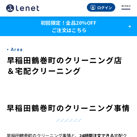
早
MENU
ログイン
稲
初回限定！全品20％OFF
田
ご注文はこちら
鶴
巻
Area
町
早稲田鶴巻町のクリーニング店
の
＆宅配クリーニング
ク
リ
ー
早稲田鶴巻町のクリーニング事情
ニ
ン
早稲田鶴巻町のクリーニング事情と、
24時間注文できる
宅配ク