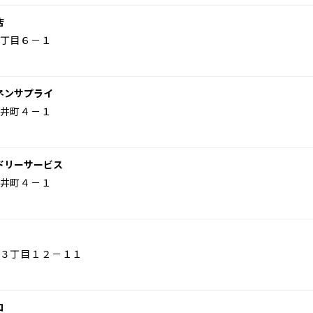
店
丁目６－１
ネンサプライ
井町４－１
ドリーサービス
井町４－１
３丁目１２－１１
コ