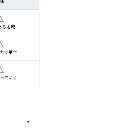
舗
ある地域
内で
受付
っていく