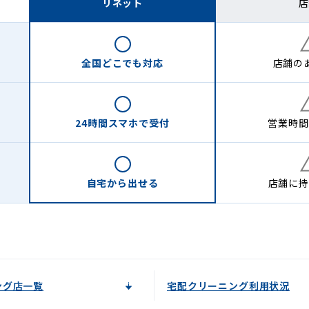
リネット
店
全国どこでも
対応
店舗の
24時間
スマホで受付
営業時間
自宅から
出せる
店舗に
持
ング店一覧
宅配クリーニング利用状況