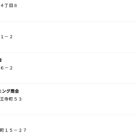
４丁目８
１－２
会
６－２
ニング商会
王寺町５３
町１５－２７