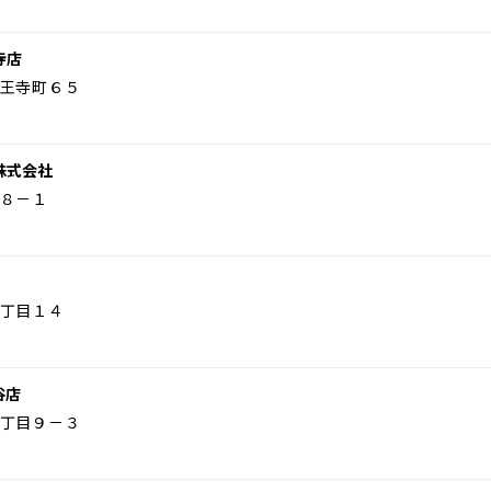
寺店
王寺町６５
株式会社
８－１
丁目１４
谷店
丁目９－３