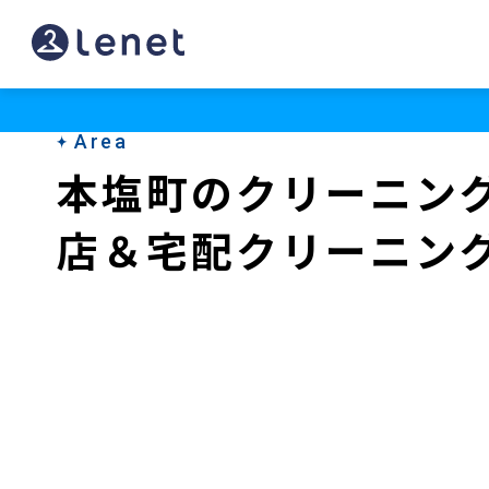
本
塩
町
Area
の
本塩町のクリーニン
ク
店＆宅配クリーニン
リ
ー
ニ
ン
グ
店