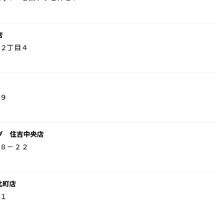
店
２丁目４
９
グ 住吉中央店
８－２２
北町店
１