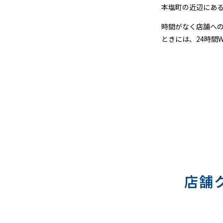
＆
本塩町の近辺にあ
宅
時間がなく店舗へ
ときには、24時間
配
ク
リ
ー
ニ
ン
グ
店舗