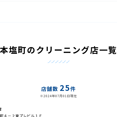
本塩町のクリーニング店一
25
店舗数
件
※2024年07月01日現在
店
町４－２東プレビル１Ｆ