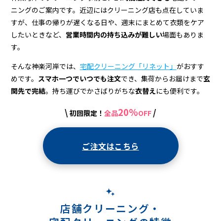
＆
ニングのご案内です。近辺にはクリーニング店も点在していま
宅
すが、仕事の帰りが遅くなる日や、週末にまとめて衣類をケア
配
したいときなど、
営業時間内の持ち込みが難しい
場面もありま
す。
ク
そんな神楽河岸では、
宅配クリーニング「リネット」
がおすす
リ
めです。
スマホ一つでいつでも注文
でき、集荷からお届けまで
玄
ー
関先で完結
。持ち運びでかさばりがちな
衣替え
にも便利です。
ニ
20%
\
/
初回限定！
全品
OFF
ン
グ
ご注文はこちら
店舗クリーニング・