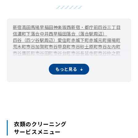
新宿
高田馬場
早稲田
神楽坂
西新宿・都庁前
四谷三丁目
信濃町
下落合
中井
西早稲田
落合（落合駅周辺）
四谷（四ツ谷駅周辺）
愛住町
赤城下町
赤城元町
揚場町
荒木町
市谷加賀町
市谷甲良町
市谷砂土原町
市谷左内町
市谷鷹匠町
市谷田町
市谷台町
市谷長延寺町
市谷仲之町
市谷八幡町
市谷船河原町
市谷本村町
市谷薬王寺町
市谷柳町（牛込柳町）
市谷山伏町
岩戸町
榎町
改代町
もっと見る
霞ケ丘町（国立競技場駅周辺）
片町
歌舞伎町
上落合
河田町
喜久井町
北新宿
北山伏町
細工町
左門町
三栄町
下宮比町
白銀町
新小川町
水道町
須賀町
住吉町・曙橋
箪笥町（牛込神楽坂駅周辺）
築地町
津久戸町
筑土八幡町
天神町
戸塚町
富久町
戸山
内藤町
中落合
中里町
中町
納戸町
西落合（落合南長崎駅周辺）
西五軒町
二十騎町
馬場下町
払方町
東榎町
東五軒町
百人町・大久保
袋町
舟町
弁天町
本塩町
南榎町
南町
南元町
南山伏町
山吹町
矢来町
横寺町
衣類のクリーニング
余丁町
四谷坂町
若葉
若松町
若宮町
早稲田鶴巻町
サービスメニュー
早稲田南町
早稲田町