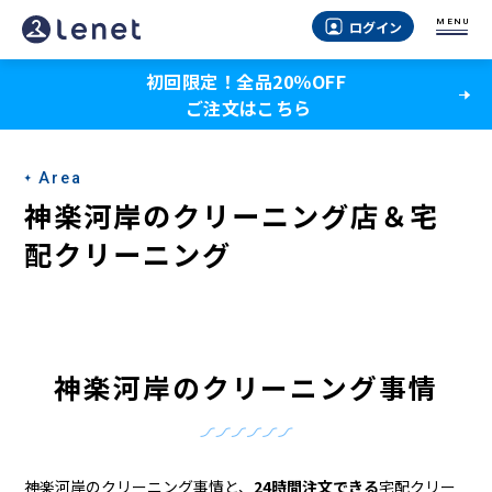
神
MENU
ログイン
楽
初回限定！全品20％OFF
河
ご注文はこちら
岸
の
Area
ク
神楽河岸のクリーニング店＆宅
リ
配クリーニング
ー
ニ
ン
神楽河岸のクリーニング事情
グ
店
神楽河岸のクリーニング事情と、
24時間注文できる
宅配クリー