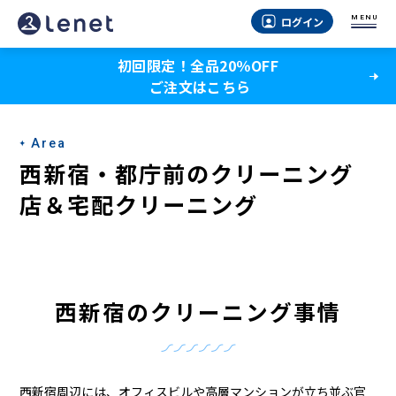
西
MENU
ログイン
新
初回限定！全品20％OFF
宿・
ご注文はこちら
都
庁
Area
前
西新宿・都庁前のクリーニング
の
店＆宅配クリーニング
ク
リ
ー
西新宿のクリーニング事情
ニ
ン
西新宿周辺には、オフィスビルや高層マンションが立ち並ぶ官