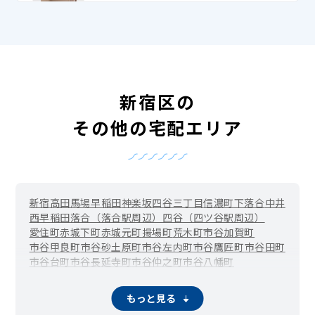
新宿区の
その他の宅配エリア
新宿
高田馬場
早稲田
神楽坂
四谷三丁目
信濃町
下落合
中井
西早稲田
落合（落合駅周辺）
四谷（四ツ谷駅周辺）
愛住町
赤城下町
赤城元町
揚場町
荒木町
市谷加賀町
市谷甲良町
市谷砂土原町
市谷左内町
市谷鷹匠町
市谷田町
市谷台町
市谷長延寺町
市谷仲之町
市谷八幡町
市谷船河原町
市谷本村町
市谷薬王寺町
市谷柳町（牛込柳町）
市谷山伏町
岩戸町
榎町
改代町
もっと見る
神楽河岸
霞ケ丘町（国立競技場駅周辺）
片町
歌舞伎町