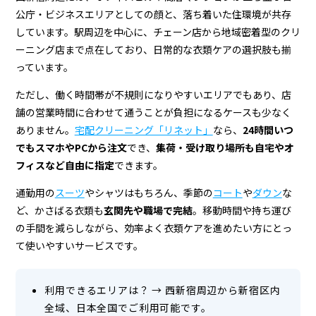
グ
公庁・ビジネスエリアとしての顔と、落ち着いた住環境が共存
店
しています。駅周辺を中心に、チェーン店から地域密着型のクリ
＆
ーニング店まで点在しており、日常的な衣類ケアの選択肢も揃
っています。
宅
ただし、働く時間帯が不規則になりやすいエリアでもあり、店
配
舗の営業時間に合わせて通うことが負担になるケースも少なく
ク
ありません。
宅配クリーニング「リネット」
なら、
24時間いつ
リ
でもスマホやPCから注文
でき、
集荷・受け取り場所も自宅やオ
フィスなど自由に指定
できます。
ー
通勤用の
スーツ
やシャツはもちろん、季節の
コート
や
ダウン
な
ニ
ど、かさばる衣類も
玄関先や職場で完結
。移動時間や持ち運び
ン
の手間を減らしながら、効率よく衣類ケアを進めたい方にとっ
て使いやすいサービスです。
グ
利用できるエリアは？
→
西新宿周辺から新宿区内
全域、日本全国でご利用可能です。