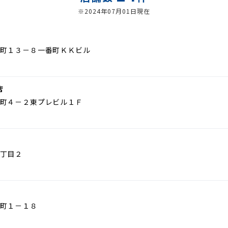
※2024年07月01日現在
町１３－８一番町ＫＫビル
店
町４－２東プレビル１Ｆ
丁目２
町１－１８