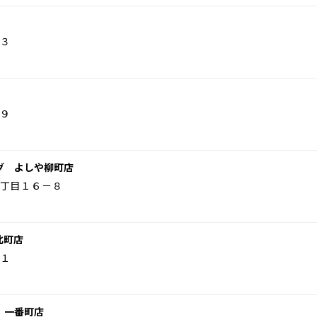
３
９
グ よしや柳町店
丁目１６－８
北町店
１
 一番町店