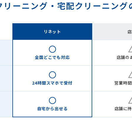
クリーニング・
宅配クリーニング
リネット
店
全国どこでも
対応
店舗の
24時間
スマホで受付
営業時間
自宅から
出せる
店舗に
持