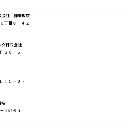
式会社 神楽坂店
６丁目８－４２
ング株式会社
町３０－５
町１５－２７
寺店
王寺町６５