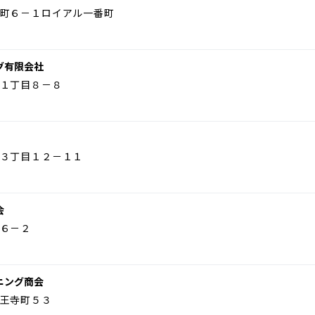
町６－１ロイアル一番町
グ有限会社
１丁目８－８
３丁目１２－１１
会
６－２
ニング商会
王寺町５３