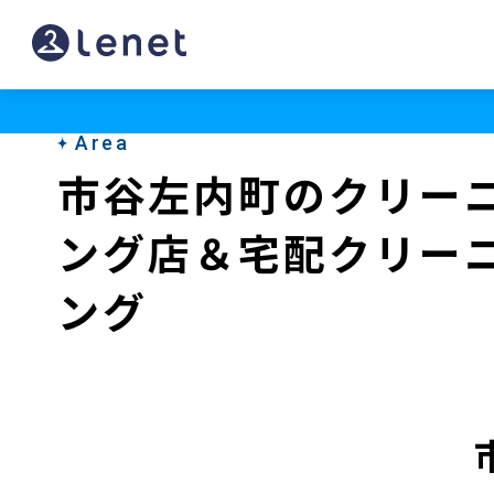
市
谷
左
Area
内
市谷左内町のクリー
町
ング店＆宅配クリー
の
ク
ング
リ
ー
ニ
ン