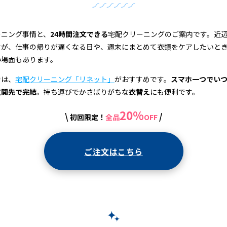
ーニング事情と、
24時間注文できる
宅配クリーニングのご案内です。近
すが、仕事の帰りが遅くなる日や、週末にまとめて衣類をケアしたいと
い
場面もあります。
では、
宅配クリーニング「リネット」
がおすすめです。
スマホ一つでい
玄関先で完結
。持ち運びでかさばりがちな
衣替え
にも便利です。
20%
\
/
初回限定！
全品
OFF
ご注文はこちら