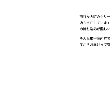
グ
店
市谷左内町のクリ
＆
店も点在していま
の持ち込みが難し
宅
そんな市谷左内町
配
荷からお届けまで
ク
リ
ー
ニ
ン
グ