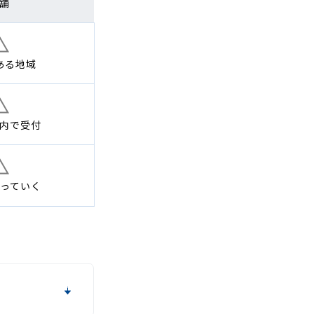
舗
ある地域
内で
受付
っていく