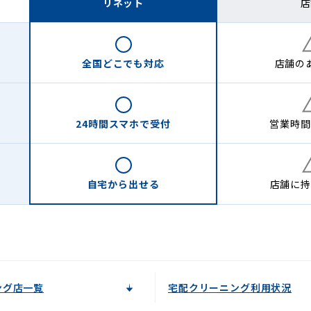
リネット
店
全国どこでも
対応
店舗の
24時間
スマホで受付
営業時間
自宅から
出せる
店舗に
持
ング店一覧
宅配クリーニング利用状況