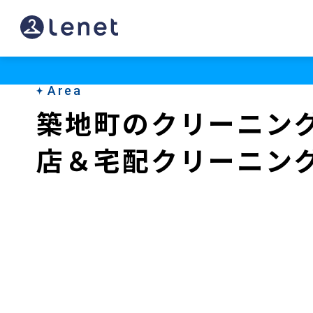
築
地
町
Area
の
築地町のクリーニン
ク
店＆宅配クリーニン
リ
ー
ニ
ン
グ
店