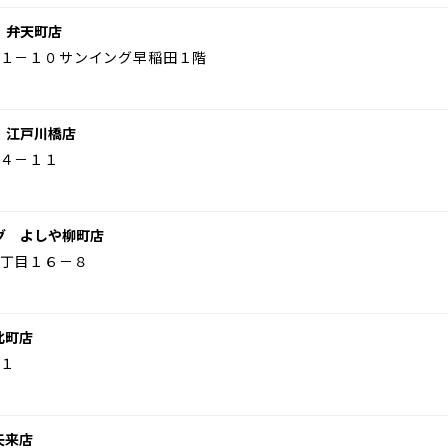
 弁天町店
１－１０サンイング早稲田１階
 江戸川橋店
４－１１
グ よしや柳町店
丁目１６－８
北町店
１
矢来店