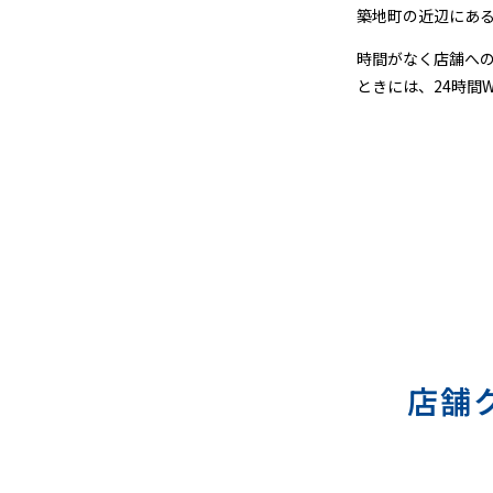
＆
築地町の近辺にあ
宅
時間がなく店舗へ
ときには、24時間
配
ク
リ
ー
ニ
ン
グ
店舗