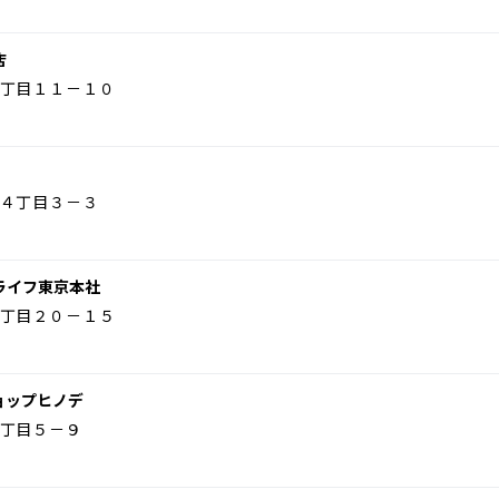
店
丁目１１－１０
４丁目３－３
ライフ東京本社
丁目２０－１５
ョップヒノデ
丁目５－９