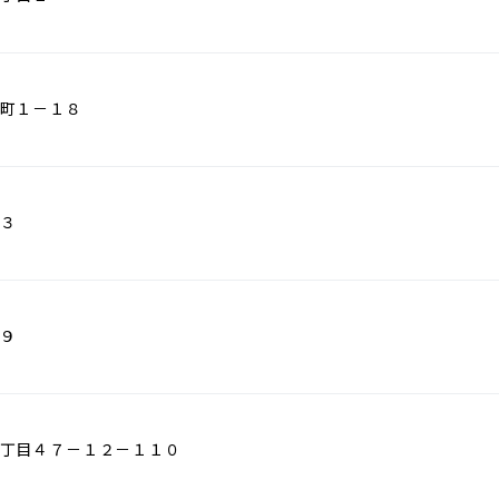
町１－１８
３
９
丁目４７－１２－１１０