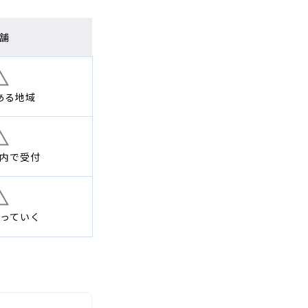
舗
ある地域
内で
受付
っていく