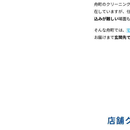
宅
舟町のクリーニン
在していますが、
配
込みが難しい
場面
ク
そんな舟町では、
お届けまで
玄関先
リ
ー
ニ
ン
グ
店舗