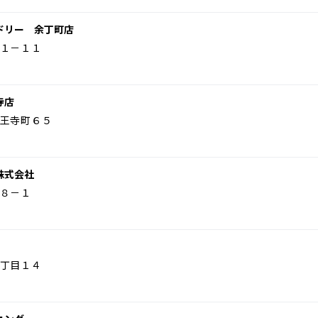
ドリー 余丁町店
１－１１
寺店
王寺町６５
株式会社
８－１
丁目１４