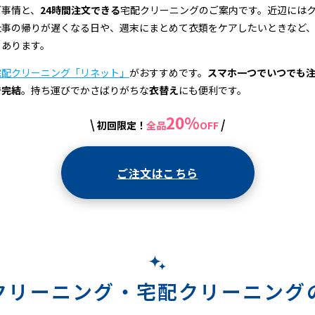
グ事情と、
24時間注文できる
宅配クリーニングのご案内です。近辺には
仕事の帰りが遅くなる日や、週末にまとめて衣類をケアしたいときなど
もあります。
宅配クリーニング「リネット」
がおすすめです。
スマホ一つでいつでも
で完結
。持ち運びでかさばりがちな
衣替え
にも便利です。
20%
\
/
初回限定！
全品
OFF
ご注文はこちら
クリーニング・
宅配クリーニング