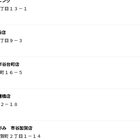
ニング
丁目１３－１
谷店
丁目９－３
市谷台町店
町１６－５
曙橋店
２－１８
づみ 市谷加賀店
賀町２丁目１－１４