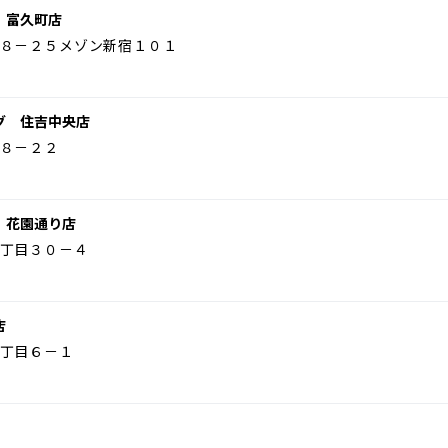
 富久町店
８－２５メゾン新宿１０１
グ 住吉中央店
８－２２
 花園通り店
丁目３０－４
店
丁目６－１