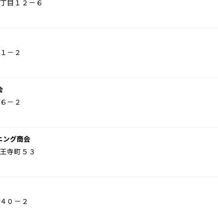
丁目１２－６
１－２
会
６－２
ニング商会
王寺町５３
４０－２