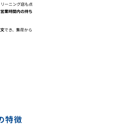
クリーニング店も点
、
営業時間内の持ち
注文
でき、集荷から
の特徴