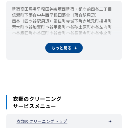
新宿
高田馬場
早稲田
神楽坂
西新宿・都庁前
四谷三丁目
信濃町
下落合
中井
西早稲田
落合（落合駅周辺）
四谷（四ツ谷駅周辺）
愛住町
赤城下町
赤城元町
揚場町
荒木町
市谷加賀町
市谷甲良町
市谷砂土原町
市谷左内町
市谷鷹匠町
市谷田町
市谷台町
市谷長延寺町
市谷仲之町
市谷八幡町
市谷船河原町
市谷本村町
市谷薬王寺町
市谷柳町（牛込柳町）
市谷山伏町
岩戸町
榎町
改代町
もっと見る
神楽河岸
霞ケ丘町（国立競技場駅周辺）
片町
歌舞伎町
上落合
河田町
喜久井町
北新宿
北山伏町
細工町
左門町
三栄町
下宮比町
白銀町
新小川町
水道町
須賀町
住吉町・曙橋
箪笥町（牛込神楽坂駅周辺）
築地町
津久戸町
筑土八幡町
天神町
戸塚町
富久町
戸山
内藤町
中落合
中里町
中町
納戸町
西落合（落合南長崎駅周辺）
西五軒町
二十騎町
馬場下町
払方町
東榎町
東五軒町
百人町・大久保
袋町
舟町
弁天町
本塩町
南榎町
南町
南元町
衣類のクリーニング
南山伏町
山吹町
矢来町
横寺町
余丁町
四谷坂町
若松町
サービスメニュー
若宮町
早稲田鶴巻町
早稲田南町
早稲田町
衣類のクリーニングトップ