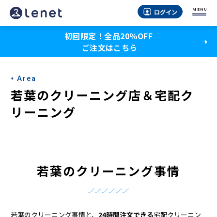
若
MENU
ログイン
葉
初回限定！全品20％OFF
の
ご注文はこちら
ク
リ
Area
ー
若葉のクリーニング店＆宅配ク
ニ
リーニング
ン
グ
店
若葉のクリーニング事情
＆
宅
若葉のクリーニング事情と、
24時間注文できる
宅配クリーニン