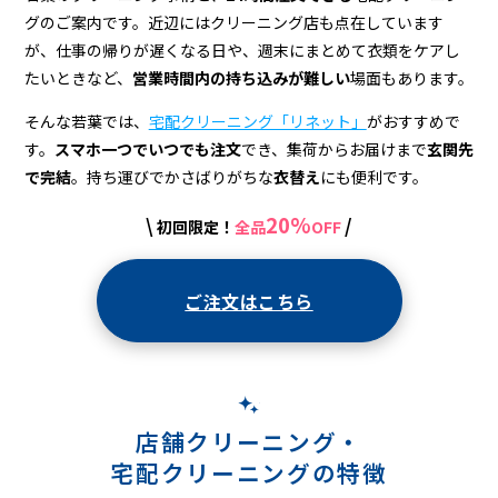
配
グのご案内です。近辺にはクリーニング店も点在しています
ク
が、仕事の帰りが遅くなる日や、週末にまとめて衣類をケアし
リ
たいときなど、
営業時間内の持ち込みが難しい
場面もあります。
ー
そんな若葉では、
宅配クリーニング「リネット」
がおすすめで
す。
スマホ一つでいつでも注文
でき、集荷からお届けまで
玄関先
ニ
で完結
。持ち運びでかさばりがちな
衣替え
にも便利です。
ン
20%
\
/
初回限定！
全品
OFF
グ
ご注文はこちら
店舗クリーニング・
宅配クリーニングの特徴